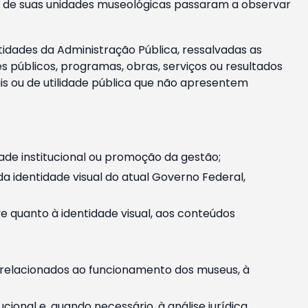
m e de suas unidades museológicas passaram a observar
tidades da Administração Pública, ressalvadas as
públicos, programas, obras, serviços ou resultados
is ou de utilidade pública que não apresentem
ade institucional ou promoção da gestão;
identidade visual do atual Governo Federal,
ive quanto à identidade visual, aos conteúdos
, relacionados ao funcionamento dos museus, à
onal e, quando necessário, à análise jurídica.