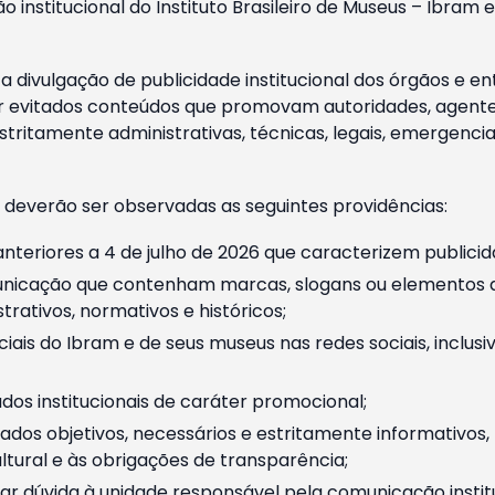
o institucional do Instituto Brasileiro de Museus – Ibra
 divulgação de publicidade institucional dos órgãos e en
 evitados conteúdos que promovam autoridades, agentes 
ritamente administrativas, técnicas, legais, emergencia
 deverão ser observadas as seguintes providências:
nteriores a 4 de julho de 2026 que caracterizem publicid
nicação que contenham marcas, slogans ou elementos da 
rativos, normativos e históricos;
ciais do Ibram e de seus museus nas redes sociais, inclus
os institucionais de caráter promocional;
dos objetivos, necessários e estritamente informativos
tural e às obrigações de transparência;
r dúvida à unidade responsável pela comunicação instituci