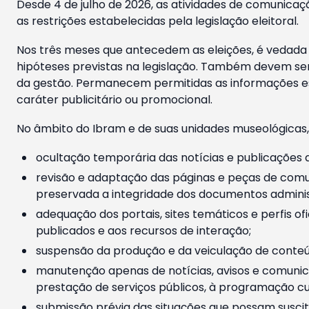
Desde 4 de julho de 2026, as atividades de comunicaçã
as restrições estabelecidas pela legislação eleitoral.
Nos três meses que antecedem as eleições, é vedada a
hipóteses previstas na legislação. Também devem ser
da gestão. Permanecem permitidas as informações est
caráter publicitário ou promocional.
No âmbito do Ibram e de suas unidades museológicas,
ocultação temporária das notícias e publicações a
revisão e adaptação das páginas e peças de comu
preservada a integridade dos documentos administ
adequação dos portais, sites temáticos e perfis ofi
publicados e aos recursos de interação;
suspensão da produção e da veiculação de conteúd
manutenção apenas de notícias, avisos e comunica
prestação de serviços públicos, à programação cul
submissão prévia das situações que possam suscita