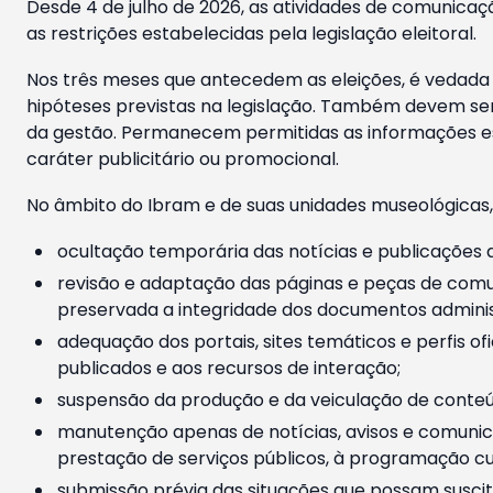
Desde 4 de julho de 2026, as atividades de comunicaçã
as restrições estabelecidas pela legislação eleitoral.
Nos três meses que antecedem as eleições, é vedada a
hipóteses previstas na legislação. Também devem ser
da gestão. Permanecem permitidas as informações est
caráter publicitário ou promocional.
No âmbito do Ibram e de suas unidades museológicas,
ocultação temporária das notícias e publicações a
revisão e adaptação das páginas e peças de comu
preservada a integridade dos documentos administ
adequação dos portais, sites temáticos e perfis ofi
publicados e aos recursos de interação;
suspensão da produção e da veiculação de conteúd
manutenção apenas de notícias, avisos e comunica
prestação de serviços públicos, à programação cul
submissão prévia das situações que possam suscita