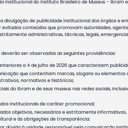
o institucional do Instituto Brasileiro de Museus – Ibra
 divulgação de publicidade institucional dos órgãos e en
 evitados conteúdos que promovam autoridades, agentes 
ritamente administrativas, técnicas, legais, emergencia
 deverão ser observadas as seguintes providências:
nteriores a 4 de julho de 2026 que caracterizem publicid
nicação que contenham marcas, slogans ou elementos da 
rativos, normativos e históricos;
ciais do Ibram e de seus museus nas redes sociais, inclus
os institucionais de caráter promocional;
dos objetivos, necessários e estritamente informativos
tural e às obrigações de transparência;
r dúvida à unidade responsável pela comunicação instituci