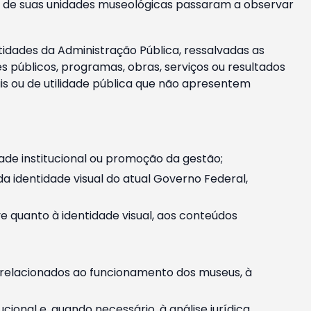
m e de suas unidades museológicas passaram a observar
tidades da Administração Pública, ressalvadas as
públicos, programas, obras, serviços ou resultados
is ou de utilidade pública que não apresentem
ade institucional ou promoção da gestão;
identidade visual do atual Governo Federal,
ive quanto à identidade visual, aos conteúdos
, relacionados ao funcionamento dos museus, à
onal e, quando necessário, à análise jurídica.