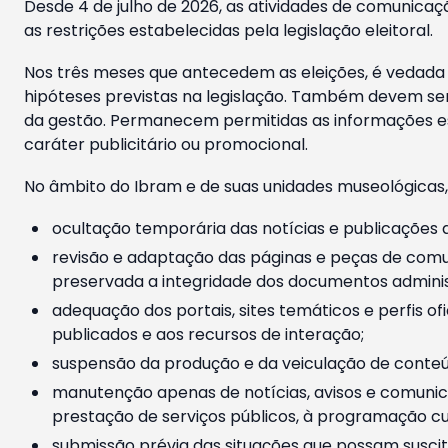
Desde 4 de julho de 2026, as atividades de comunicaçã
as restrições estabelecidas pela legislação eleitoral.
Nos três meses que antecedem as eleições, é vedada a
hipóteses previstas na legislação. Também devem ser
da gestão. Permanecem permitidas as informações est
caráter publicitário ou promocional.
No âmbito do Ibram e de suas unidades museológicas,
ocultação temporária das notícias e publicações a
revisão e adaptação das páginas e peças de comu
preservada a integridade dos documentos administ
adequação dos portais, sites temáticos e perfis ofi
publicados e aos recursos de interação;
suspensão da produção e da veiculação de conteúd
manutenção apenas de notícias, avisos e comunica
prestação de serviços públicos, à programação cul
submissão prévia das situações que possam suscita