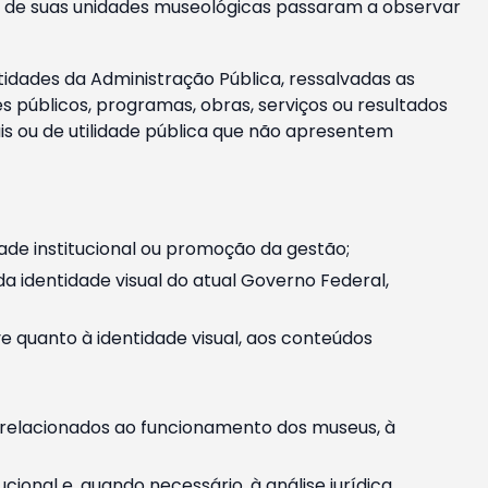
m e de suas unidades museológicas passaram a observar
tidades da Administração Pública, ressalvadas as
públicos, programas, obras, serviços ou resultados
is ou de utilidade pública que não apresentem
ade institucional ou promoção da gestão;
identidade visual do atual Governo Federal,
ive quanto à identidade visual, aos conteúdos
, relacionados ao funcionamento dos museus, à
onal e, quando necessário, à análise jurídica.