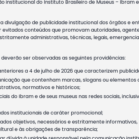
o institucional do Instituto Brasileiro de Museus – Ibra
 divulgação de publicidade institucional dos órgãos e en
 evitados conteúdos que promovam autoridades, agentes 
ritamente administrativas, técnicas, legais, emergencia
 deverão ser observadas as seguintes providências:
nteriores a 4 de julho de 2026 que caracterizem publicid
nicação que contenham marcas, slogans ou elementos da 
rativos, normativos e históricos;
ciais do Ibram e de seus museus nas redes sociais, inclus
os institucionais de caráter promocional;
dos objetivos, necessários e estritamente informativos
tural e às obrigações de transparência;
r dúvida à unidade responsável pela comunicação instituci