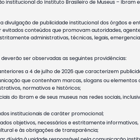
o institucional do Instituto Brasileiro de Museus – Ibra
 divulgação de publicidade institucional dos órgãos e en
 evitados conteúdos que promovam autoridades, agentes 
ritamente administrativas, técnicas, legais, emergencia
 deverão ser observadas as seguintes providências:
nteriores a 4 de julho de 2026 que caracterizem publicid
nicação que contenham marcas, slogans ou elementos da 
rativos, normativos e históricos;
ciais do Ibram e de seus museus nas redes sociais, inclus
os institucionais de caráter promocional;
dos objetivos, necessários e estritamente informativos
tural e às obrigações de transparência;
r dúvida à unidade responsável pela comunicação instituci