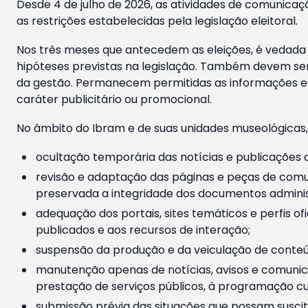
Desde 4 de julho de 2026, as atividades de comunicaçã
as restrições estabelecidas pela legislação eleitoral.
Nos três meses que antecedem as eleições, é vedada a
hipóteses previstas na legislação. Também devem ser
da gestão. Permanecem permitidas as informações est
caráter publicitário ou promocional.
No âmbito do Ibram e de suas unidades museológicas,
ocultação temporária das notícias e publicações a
revisão e adaptação das páginas e peças de comu
preservada a integridade dos documentos administ
adequação dos portais, sites temáticos e perfis ofi
publicados e aos recursos de interação;
suspensão da produção e da veiculação de conteúd
manutenção apenas de notícias, avisos e comunica
prestação de serviços públicos, à programação cul
submissão prévia das situações que possam suscita