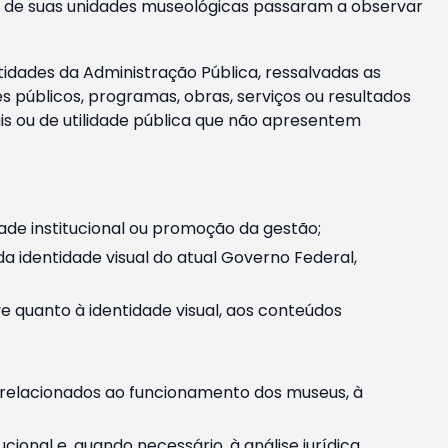
m e de suas unidades museológicas passaram a observar
tidades da Administração Pública, ressalvadas as
públicos, programas, obras, serviços ou resultados
is ou de utilidade pública que não apresentem
ade institucional ou promoção da gestão;
identidade visual do atual Governo Federal,
ive quanto à identidade visual, aos conteúdos
, relacionados ao funcionamento dos museus, à
onal e, quando necessário, à análise jurídica.