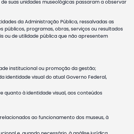
m e de suas unidades museológicas passaram a observar
tidades da Administração Pública, ressalvadas as
públicos, programas, obras, serviços ou resultados
is ou de utilidade pública que não apresentem
ade institucional ou promoção da gestão;
identidade visual do atual Governo Federal,
ive quanto à identidade visual, aos conteúdos
, relacionados ao funcionamento dos museus, à
onal e, quando necessário, à análise jurídica.