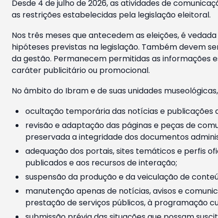
Desde 4 de julho de 2026, as atividades de comunicaçã
as restrições estabelecidas pela legislação eleitoral.
Nos três meses que antecedem as eleições, é vedada a
hipóteses previstas na legislação. Também devem ser
da gestão. Permanecem permitidas as informações est
caráter publicitário ou promocional.
No âmbito do Ibram e de suas unidades museológicas,
ocultação temporária das notícias e publicações a
revisão e adaptação das páginas e peças de comu
preservada a integridade dos documentos administ
adequação dos portais, sites temáticos e perfis ofi
publicados e aos recursos de interação;
suspensão da produção e da veiculação de conteúd
manutenção apenas de notícias, avisos e comunica
prestação de serviços públicos, à programação cul
submissão prévia das situações que possam suscita