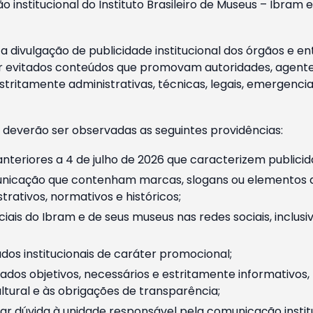
o institucional do Instituto Brasileiro de Museus – Ibra
 divulgação de publicidade institucional dos órgãos e en
 evitados conteúdos que promovam autoridades, agentes 
ritamente administrativas, técnicas, legais, emergencia
 deverão ser observadas as seguintes providências:
nteriores a 4 de julho de 2026 que caracterizem publicid
nicação que contenham marcas, slogans ou elementos da 
rativos, normativos e históricos;
ciais do Ibram e de seus museus nas redes sociais, inclus
os institucionais de caráter promocional;
dos objetivos, necessários e estritamente informativos
tural e às obrigações de transparência;
r dúvida à unidade responsável pela comunicação instituci