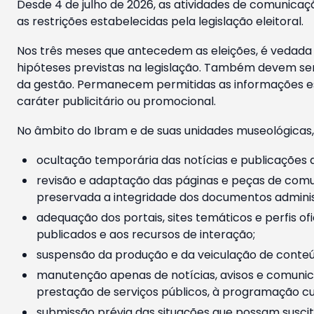
Desde 4 de julho de 2026, as atividades de comunicaçã
as restrições estabelecidas pela legislação eleitoral.
Nos três meses que antecedem as eleições, é vedada a
hipóteses previstas na legislação. Também devem ser
da gestão. Permanecem permitidas as informações est
caráter publicitário ou promocional.
No âmbito do Ibram e de suas unidades museológicas,
ocultação temporária das notícias e publicações a
revisão e adaptação das páginas e peças de comu
preservada a integridade dos documentos administ
adequação dos portais, sites temáticos e perfis ofi
publicados e aos recursos de interação;
suspensão da produção e da veiculação de conteúd
manutenção apenas de notícias, avisos e comunica
prestação de serviços públicos, à programação cul
submissão prévia das situações que possam suscita