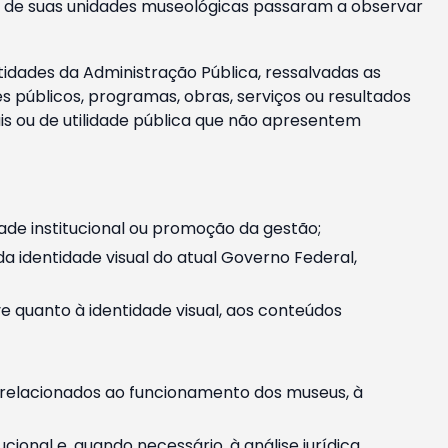
m e de suas unidades museológicas passaram a observar
tidades da Administração Pública, ressalvadas as
públicos, programas, obras, serviços ou resultados
is ou de utilidade pública que não apresentem
ade institucional ou promoção da gestão;
identidade visual do atual Governo Federal,
ive quanto à identidade visual, aos conteúdos
, relacionados ao funcionamento dos museus, à
onal e, quando necessário, à análise jurídica.