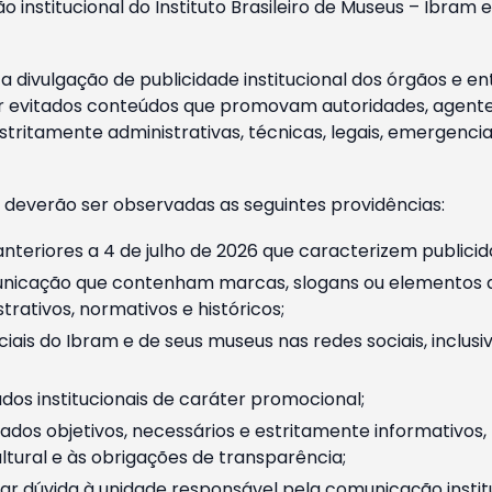
o institucional do Instituto Brasileiro de Museus – Ibra
 divulgação de publicidade institucional dos órgãos e en
 evitados conteúdos que promovam autoridades, agentes 
ritamente administrativas, técnicas, legais, emergencia
 deverão ser observadas as seguintes providências:
nteriores a 4 de julho de 2026 que caracterizem publicid
nicação que contenham marcas, slogans ou elementos da 
rativos, normativos e históricos;
ciais do Ibram e de seus museus nas redes sociais, inclus
os institucionais de caráter promocional;
dos objetivos, necessários e estritamente informativos
tural e às obrigações de transparência;
r dúvida à unidade responsável pela comunicação instituci