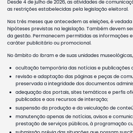
Desde 4 de julho de 2026, as atividades de comunicaçã
as restrições estabelecidas pela legislação eleitoral.
Nos três meses que antecedem as eleições, é vedada a
hipóteses previstas na legislação. Também devem ser
da gestão. Permanecem permitidas as informações est
caráter publicitário ou promocional.
No âmbito do Ibram e de suas unidades museológicas,
ocultação temporária das notícias e publicações a
revisão e adaptação das páginas e peças de comu
preservada a integridade dos documentos administ
adequação dos portais, sites temáticos e perfis ofi
publicados e aos recursos de interação;
suspensão da produção e da veiculação de conteúd
manutenção apenas de notícias, avisos e comunica
prestação de serviços públicos, à programação cul
submissão prévia das situações que possam suscita