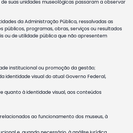
m e de suas unidades museológicas passaram a observar
tidades da Administração Pública, ressalvadas as
públicos, programas, obras, serviços ou resultados
is ou de utilidade pública que não apresentem
ade institucional ou promoção da gestão;
identidade visual do atual Governo Federal,
ive quanto à identidade visual, aos conteúdos
, relacionados ao funcionamento dos museus, à
onal e, quando necessário, à análise jurídica.