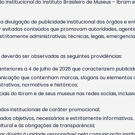
o institucional do Instituto Brasileiro de Museus – Ibra
 divulgação de publicidade institucional dos órgãos e en
 evitados conteúdos que promovam autoridades, agentes 
ritamente administrativas, técnicas, legais, emergencia
 deverão ser observadas as seguintes providências:
nteriores a 4 de julho de 2026 que caracterizem publicid
nicação que contenham marcas, slogans ou elementos da 
rativos, normativos e históricos;
ciais do Ibram e de seus museus nas redes sociais, inclus
os institucionais de caráter promocional;
dos objetivos, necessários e estritamente informativos
tural e às obrigações de transparência;
r dúvida à unidade responsável pela comunicação instituci