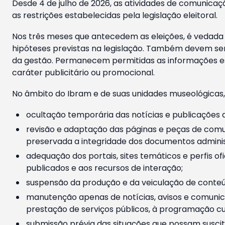
Desde 4 de julho de 2026, as atividades de comunicaçã
as restrições estabelecidas pela legislação eleitoral.
Nos três meses que antecedem as eleições, é vedada a
hipóteses previstas na legislação. Também devem ser
da gestão. Permanecem permitidas as informações est
caráter publicitário ou promocional.
No âmbito do Ibram e de suas unidades museológicas,
ocultação temporária das notícias e publicações a
revisão e adaptação das páginas e peças de comu
preservada a integridade dos documentos administ
adequação dos portais, sites temáticos e perfis ofi
publicados e aos recursos de interação;
suspensão da produção e da veiculação de conteúd
manutenção apenas de notícias, avisos e comunica
prestação de serviços públicos, à programação cul
submissão prévia das situações que possam suscita