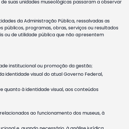
m e de suas unidades museológicas passaram a observar
tidades da Administração Pública, ressalvadas as
públicos, programas, obras, serviços ou resultados
is ou de utilidade pública que não apresentem
ade institucional ou promoção da gestão;
identidade visual do atual Governo Federal,
ive quanto à identidade visual, aos conteúdos
, relacionados ao funcionamento dos museus, à
onal e, quando necessário, à análise jurídica.