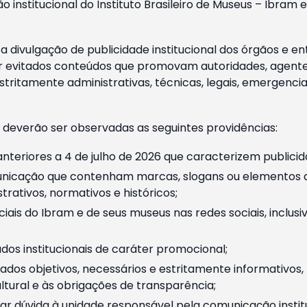
o institucional do Instituto Brasileiro de Museus – Ibra
 divulgação de publicidade institucional dos órgãos e en
 evitados conteúdos que promovam autoridades, agentes 
ritamente administrativas, técnicas, legais, emergencia
 deverão ser observadas as seguintes providências:
nteriores a 4 de julho de 2026 que caracterizem publicid
nicação que contenham marcas, slogans ou elementos da 
rativos, normativos e históricos;
ciais do Ibram e de seus museus nas redes sociais, inclus
os institucionais de caráter promocional;
dos objetivos, necessários e estritamente informativos
tural e às obrigações de transparência;
r dúvida à unidade responsável pela comunicação instituci