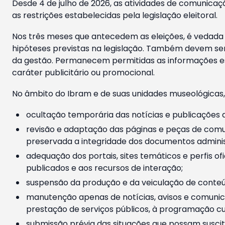
Desde 4 de julho de 2026, as atividades de comunicaçã
as restrições estabelecidas pela legislação eleitoral.
Nos três meses que antecedem as eleições, é vedada a
hipóteses previstas na legislação. Também devem ser
da gestão. Permanecem permitidas as informações est
caráter publicitário ou promocional.
No âmbito do Ibram e de suas unidades museológicas,
ocultação temporária das notícias e publicações a
revisão e adaptação das páginas e peças de comu
preservada a integridade dos documentos administ
adequação dos portais, sites temáticos e perfis ofi
publicados e aos recursos de interação;
suspensão da produção e da veiculação de conteúd
manutenção apenas de notícias, avisos e comunica
prestação de serviços públicos, à programação cul
submissão prévia das situações que possam suscita