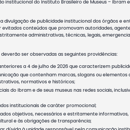
o institucional do Instituto Brasileiro de Museus – Ibra
 divulgação de publicidade institucional dos órgãos e en
 evitados conteúdos que promovam autoridades, agentes 
ritamente administrativas, técnicas, legais, emergencia
 deverão ser observadas as seguintes providências:
nteriores a 4 de julho de 2026 que caracterizem publicid
nicação que contenham marcas, slogans ou elementos da 
rativos, normativos e históricos;
ciais do Ibram e de seus museus nas redes sociais, inclus
os institucionais de caráter promocional;
dos objetivos, necessários e estritamente informativos
tural e às obrigações de transparência;
r dúvida à unidade responsável pela comunicação instituci