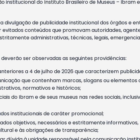
o institucional do Instituto Brasileiro de Museus – Ibra
 divulgação de publicidade institucional dos órgãos e en
 evitados conteúdos que promovam autoridades, agentes 
ritamente administrativas, técnicas, legais, emergencia
 deverão ser observadas as seguintes providências:
nteriores a 4 de julho de 2026 que caracterizem publicid
nicação que contenham marcas, slogans ou elementos da 
rativos, normativos e históricos;
ciais do Ibram e de seus museus nas redes sociais, inclus
os institucionais de caráter promocional;
dos objetivos, necessários e estritamente informativos
tural e às obrigações de transparência;
r dúvida à unidade responsável pela comunicação instituci