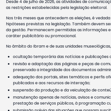
Desde 4 de julho de 2026, as atividades de comunicaçã
as restrições estabelecidas pela legislação eleitoral.
Nos três meses que antecedem as eleições, é vedada a
hipóteses previstas na legislação. Também devem ser
da gestão. Permanecem permitidas as informações est
caráter publicitário ou promocional.
No âmbito do Ibram e de suas unidades museológicas,
ocultação temporária das notícias e publicações a
revisão e adaptação das páginas e peças de comu
preservada a integridade dos documentos administ
adequação dos portais, sites temáticos e perfis ofi
publicados e aos recursos de interação;
suspensão da produção e da veiculação de conteúd
manutenção apenas de notícias, avisos e comunica
prestação de serviços públicos, à programação cul
submissão prévia das situações que possam suscita