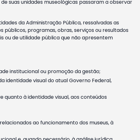
m e de suas unidades museológicas passaram a observar
tidades da Administração Pública, ressalvadas as
públicos, programas, obras, serviços ou resultados
is ou de utilidade pública que não apresentem
ade institucional ou promoção da gestão;
identidade visual do atual Governo Federal,
ive quanto à identidade visual, aos conteúdos
, relacionados ao funcionamento dos museus, à
onal e, quando necessário, à análise jurídica.