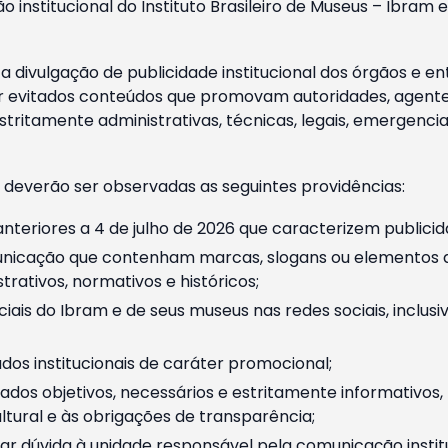
o institucional do Instituto Brasileiro de Museus – Ibra
 divulgação de publicidade institucional dos órgãos e en
 evitados conteúdos que promovam autoridades, agentes 
ritamente administrativas, técnicas, legais, emergencia
 deverão ser observadas as seguintes providências:
nteriores a 4 de julho de 2026 que caracterizem publicid
nicação que contenham marcas, slogans ou elementos da 
rativos, normativos e históricos;
ciais do Ibram e de seus museus nas redes sociais, inclus
os institucionais de caráter promocional;
dos objetivos, necessários e estritamente informativos
tural e às obrigações de transparência;
r dúvida à unidade responsável pela comunicação instituci