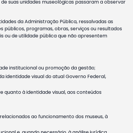
m e de suas unidades museológicas passaram a observar
tidades da Administração Pública, ressalvadas as
públicos, programas, obras, serviços ou resultados
is ou de utilidade pública que não apresentem
ade institucional ou promoção da gestão;
identidade visual do atual Governo Federal,
ive quanto à identidade visual, aos conteúdos
, relacionados ao funcionamento dos museus, à
onal e, quando necessário, à análise jurídica.