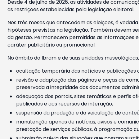
Desde 4 de julho de 2026, as atividades de comunicaçã
as restrições estabelecidas pela legislação eleitoral.
Nos três meses que antecedem as eleições, é vedada a
hipóteses previstas na legislação. Também devem ser
da gestão. Permanecem permitidas as informações est
caráter publicitário ou promocional.
No âmbito do Ibram e de suas unidades museológicas,
ocultação temporária das notícias e publicações a
revisão e adaptação das páginas e peças de comu
preservada a integridade dos documentos administ
adequação dos portais, sites temáticos e perfis ofi
publicados e aos recursos de interação;
suspensão da produção e da veiculação de conteúd
manutenção apenas de notícias, avisos e comunica
prestação de serviços públicos, à programação cul
submissão prévia das situações que possam suscita