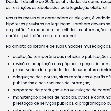
Desde 4 de julho de 2026, as atividades de comunicaçã
as restrições estabelecidas pela legislação eleitoral.
Nos três meses que antecedem as eleições, é vedada a
hipóteses previstas na legislação. Também devem ser
da gestão. Permanecem permitidas as informações est
caráter publicitário ou promocional.
No âmbito do Ibram e de suas unidades museológicas,
ocultação temporária das notícias e publicações a
revisão e adaptação das páginas e peças de comu
preservada a integridade dos documentos administ
adequação dos portais, sites temáticos e perfis ofi
publicados e aos recursos de interação;
suspensão da produção e da veiculação de conteúd
manutenção apenas de notícias, avisos e comunica
prestação de serviços públicos, à programação cul
submissão prévia das situações que possam suscita