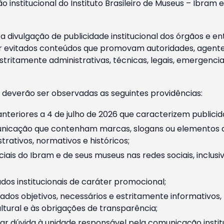
o institucional do Instituto Brasileiro de Museus – Ibra
 divulgação de publicidade institucional dos órgãos e en
 evitados conteúdos que promovam autoridades, agentes 
ritamente administrativas, técnicas, legais, emergencia
 deverão ser observadas as seguintes providências:
nteriores a 4 de julho de 2026 que caracterizem publicid
nicação que contenham marcas, slogans ou elementos da 
rativos, normativos e históricos;
ciais do Ibram e de seus museus nas redes sociais, inclus
os institucionais de caráter promocional;
dos objetivos, necessários e estritamente informativos
tural e às obrigações de transparência;
r dúvida à unidade responsável pela comunicação instituci