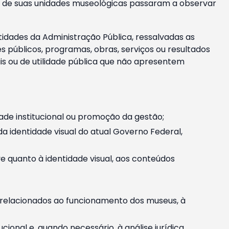
m e de suas unidades museológicas passaram a observar
tidades da Administração Pública, ressalvadas as
públicos, programas, obras, serviços ou resultados
is ou de utilidade pública que não apresentem
ade institucional ou promoção da gestão;
identidade visual do atual Governo Federal,
ive quanto à identidade visual, aos conteúdos
, relacionados ao funcionamento dos museus, à
onal e, quando necessário, à análise jurídica.