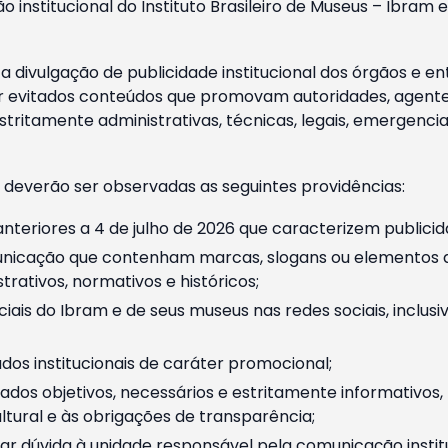
o institucional do Instituto Brasileiro de Museus – Ibra
 divulgação de publicidade institucional dos órgãos e en
 evitados conteúdos que promovam autoridades, agentes 
ritamente administrativas, técnicas, legais, emergencia
 deverão ser observadas as seguintes providências:
nteriores a 4 de julho de 2026 que caracterizem publicid
nicação que contenham marcas, slogans ou elementos da 
rativos, normativos e históricos;
ciais do Ibram e de seus museus nas redes sociais, inclus
os institucionais de caráter promocional;
dos objetivos, necessários e estritamente informativos
tural e às obrigações de transparência;
r dúvida à unidade responsável pela comunicação instituci