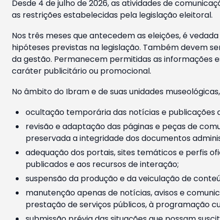
Desde 4 de julho de 2026, as atividades de comunicaçã
as restrições estabelecidas pela legislação eleitoral.
Nos três meses que antecedem as eleições, é vedada a
hipóteses previstas na legislação. Também devem ser
da gestão. Permanecem permitidas as informações est
caráter publicitário ou promocional.
No âmbito do Ibram e de suas unidades museológicas,
ocultação temporária das notícias e publicações a
revisão e adaptação das páginas e peças de comu
preservada a integridade dos documentos administ
adequação dos portais, sites temáticos e perfis ofi
publicados e aos recursos de interação;
suspensão da produção e da veiculação de conteúd
manutenção apenas de notícias, avisos e comunica
prestação de serviços públicos, à programação cul
submissão prévia das situações que possam suscita