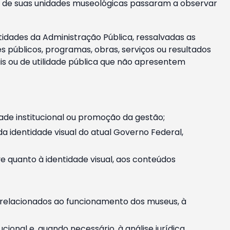
m e de suas unidades museológicas passaram a observar
tidades da Administração Pública, ressalvadas as
públicos, programas, obras, serviços ou resultados
is ou de utilidade pública que não apresentem
ade institucional ou promoção da gestão;
identidade visual do atual Governo Federal,
ive quanto à identidade visual, aos conteúdos
, relacionados ao funcionamento dos museus, à
onal e, quando necessário, à análise jurídica.