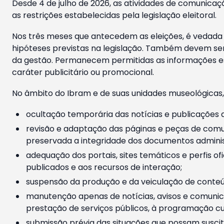
Desde 4 de julho de 2026, as atividades de comunicaçã
as restrições estabelecidas pela legislação eleitoral.
Nos três meses que antecedem as eleições, é vedada a
hipóteses previstas na legislação. Também devem ser
da gestão. Permanecem permitidas as informações est
caráter publicitário ou promocional.
No âmbito do Ibram e de suas unidades museológicas,
ocultação temporária das notícias e publicações a
revisão e adaptação das páginas e peças de comu
preservada a integridade dos documentos administ
adequação dos portais, sites temáticos e perfis ofi
publicados e aos recursos de interação;
suspensão da produção e da veiculação de conteúd
manutenção apenas de notícias, avisos e comunica
prestação de serviços públicos, à programação cul
submissão prévia das situações que possam suscita