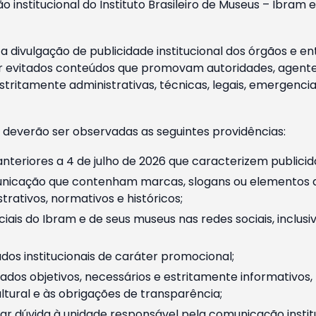
o institucional do Instituto Brasileiro de Museus – Ibra
 divulgação de publicidade institucional dos órgãos e en
 evitados conteúdos que promovam autoridades, agentes 
ritamente administrativas, técnicas, legais, emergencia
 deverão ser observadas as seguintes providências:
nteriores a 4 de julho de 2026 que caracterizem publicid
nicação que contenham marcas, slogans ou elementos da 
rativos, normativos e históricos;
ciais do Ibram e de seus museus nas redes sociais, inclus
os institucionais de caráter promocional;
dos objetivos, necessários e estritamente informativos
tural e às obrigações de transparência;
r dúvida à unidade responsável pela comunicação instituci