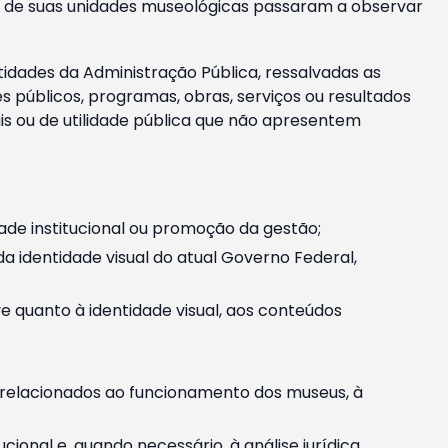
m e de suas unidades museológicas passaram a observar
tidades da Administração Pública, ressalvadas as
públicos, programas, obras, serviços ou resultados
is ou de utilidade pública que não apresentem
ade institucional ou promoção da gestão;
identidade visual do atual Governo Federal,
ive quanto à identidade visual, aos conteúdos
, relacionados ao funcionamento dos museus, à
onal e, quando necessário, à análise jurídica.