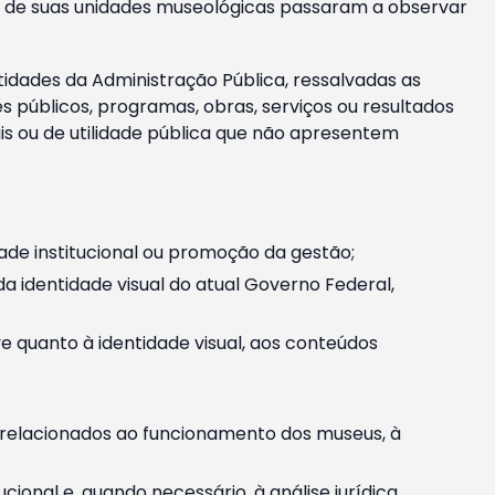
m e de suas unidades museológicas passaram a observar
tidades da Administração Pública, ressalvadas as
públicos, programas, obras, serviços ou resultados
is ou de utilidade pública que não apresentem
ade institucional ou promoção da gestão;
identidade visual do atual Governo Federal,
ive quanto à identidade visual, aos conteúdos
, relacionados ao funcionamento dos museus, à
onal e, quando necessário, à análise jurídica.