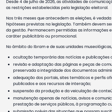
Desde 4 de julho de 2026, as atividades de comunicaçã
as restrições estabelecidas pela legislação eleitoral.
Nos três meses que antecedem as eleições, é vedada a
hipóteses previstas na legislação. Também devem ser
da gestão. Permanecem permitidas as informações est
caráter publicitário ou promocional.
No âmbito do Ibram e de suas unidades museológicas,
ocultação temporária das notícias e publicações a
revisão e adaptação das páginas e peças de comu
preservada a integridade dos documentos administ
adequação dos portais, sites temáticos e perfis ofi
publicados e aos recursos de interação;
suspensão da produção e da veiculação de conteúd
manutenção apenas de notícias, avisos e comunica
prestação de serviços públicos, à programação cul
submissão prévia das situações que possam suscita