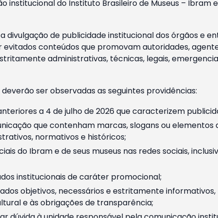
o institucional do Instituto Brasileiro de Museus – Ibra
 divulgação de publicidade institucional dos órgãos e en
 evitados conteúdos que promovam autoridades, agentes 
ritamente administrativas, técnicas, legais, emergencia
 deverão ser observadas as seguintes providências:
nteriores a 4 de julho de 2026 que caracterizem publicid
nicação que contenham marcas, slogans ou elementos da 
rativos, normativos e históricos;
ciais do Ibram e de seus museus nas redes sociais, inclus
os institucionais de caráter promocional;
dos objetivos, necessários e estritamente informativos
tural e às obrigações de transparência;
r dúvida à unidade responsável pela comunicação instituci