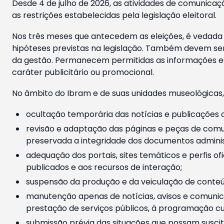
Desde 4 de julho de 2026, as atividades de comunicaçã
as restrições estabelecidas pela legislação eleitoral.
Nos três meses que antecedem as eleições, é vedada a
hipóteses previstas na legislação. Também devem ser
da gestão. Permanecem permitidas as informações est
caráter publicitário ou promocional.
No âmbito do Ibram e de suas unidades museológicas,
ocultação temporária das notícias e publicações a
revisão e adaptação das páginas e peças de comu
preservada a integridade dos documentos administ
adequação dos portais, sites temáticos e perfis ofi
publicados e aos recursos de interação;
suspensão da produção e da veiculação de conteúd
manutenção apenas de notícias, avisos e comunica
prestação de serviços públicos, à programação cul
submissão prévia das situações que possam suscita