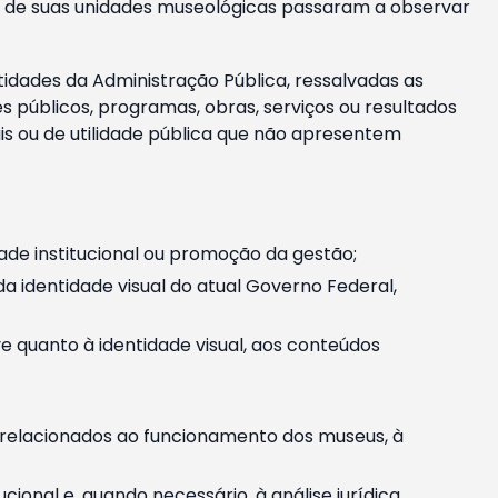
m e de suas unidades museológicas passaram a observar
tidades da Administração Pública, ressalvadas as
públicos, programas, obras, serviços ou resultados
is ou de utilidade pública que não apresentem
ade institucional ou promoção da gestão;
identidade visual do atual Governo Federal,
ive quanto à identidade visual, aos conteúdos
, relacionados ao funcionamento dos museus, à
onal e, quando necessário, à análise jurídica.