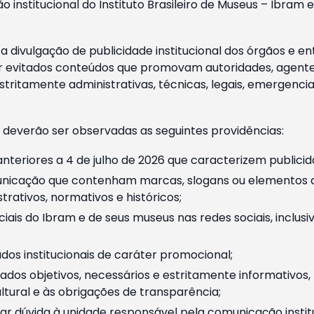
o institucional do Instituto Brasileiro de Museus – Ibra
 divulgação de publicidade institucional dos órgãos e en
 evitados conteúdos que promovam autoridades, agentes 
ritamente administrativas, técnicas, legais, emergencia
 deverão ser observadas as seguintes providências:
nteriores a 4 de julho de 2026 que caracterizem publicid
nicação que contenham marcas, slogans ou elementos da 
rativos, normativos e históricos;
ciais do Ibram e de seus museus nas redes sociais, inclus
os institucionais de caráter promocional;
dos objetivos, necessários e estritamente informativos
tural e às obrigações de transparência;
r dúvida à unidade responsável pela comunicação instituci