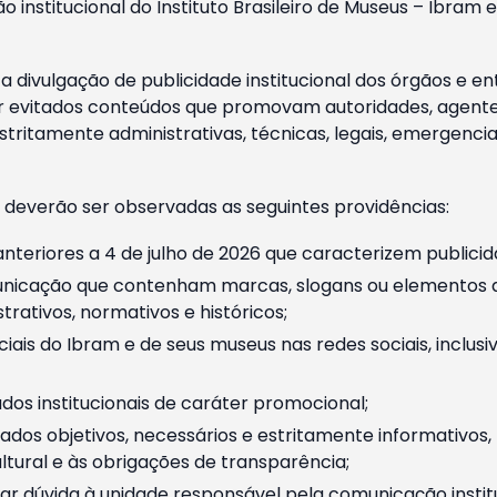
o institucional do Instituto Brasileiro de Museus – Ibra
 divulgação de publicidade institucional dos órgãos e en
 evitados conteúdos que promovam autoridades, agentes 
ritamente administrativas, técnicas, legais, emergencia
 deverão ser observadas as seguintes providências:
nteriores a 4 de julho de 2026 que caracterizem publicid
nicação que contenham marcas, slogans ou elementos da 
rativos, normativos e históricos;
ciais do Ibram e de seus museus nas redes sociais, inclus
os institucionais de caráter promocional;
dos objetivos, necessários e estritamente informativos
tural e às obrigações de transparência;
r dúvida à unidade responsável pela comunicação instituci