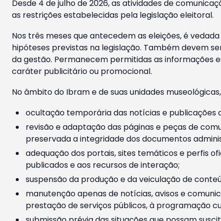
Desde 4 de julho de 2026, as atividades de comunicaçã
as restrições estabelecidas pela legislação eleitoral.
Nos três meses que antecedem as eleições, é vedada a
hipóteses previstas na legislação. Também devem ser
da gestão. Permanecem permitidas as informações est
caráter publicitário ou promocional.
No âmbito do Ibram e de suas unidades museológicas,
ocultação temporária das notícias e publicações a
revisão e adaptação das páginas e peças de comu
preservada a integridade dos documentos administ
adequação dos portais, sites temáticos e perfis ofi
publicados e aos recursos de interação;
suspensão da produção e da veiculação de conteúd
manutenção apenas de notícias, avisos e comunica
prestação de serviços públicos, à programação cul
submissão prévia das situações que possam suscita