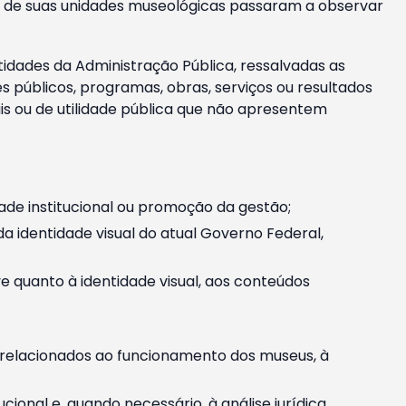
m e de suas unidades museológicas passaram a observar
tidades da Administração Pública, ressalvadas as
públicos, programas, obras, serviços ou resultados
is ou de utilidade pública que não apresentem
ade institucional ou promoção da gestão;
identidade visual do atual Governo Federal,
ive quanto à identidade visual, aos conteúdos
, relacionados ao funcionamento dos museus, à
onal e, quando necessário, à análise jurídica.