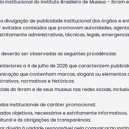
o institucional do Instituto Brasileiro de Museus – Ibra
 divulgação de publicidade institucional dos órgãos e en
 evitados conteúdos que promovam autoridades, agentes 
ritamente administrativas, técnicas, legais, emergencia
 deverão ser observadas as seguintes providências:
nteriores a 4 de julho de 2026 que caracterizem publicid
nicação que contenham marcas, slogans ou elementos da 
rativos, normativos e históricos;
ciais do Ibram e de seus museus nas redes sociais, inclus
os institucionais de caráter promocional;
dos objetivos, necessários e estritamente informativos
tural e às obrigações de transparência;
r dúvida à unidade responsável pela comunicação instituci