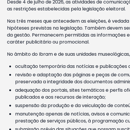
Desde 4 de julho de 2026, as atividades de comunicaçã
as restrições estabelecidas pela legislação eleitoral.
Nos três meses que antecedem as eleições, é vedada a
hipóteses previstas na legislação. Também devem ser
da gestão. Permanecem permitidas as informações est
caráter publicitário ou promocional.
No âmbito do Ibram e de suas unidades museológicas,
ocultação temporária das notícias e publicações a
revisão e adaptação das páginas e peças de comu
preservada a integridade dos documentos administ
adequação dos portais, sites temáticos e perfis ofi
publicados e aos recursos de interação;
suspensão da produção e da veiculação de conteúd
manutenção apenas de notícias, avisos e comunica
prestação de serviços públicos, à programação cul
submissão prévia das situações que possam suscita