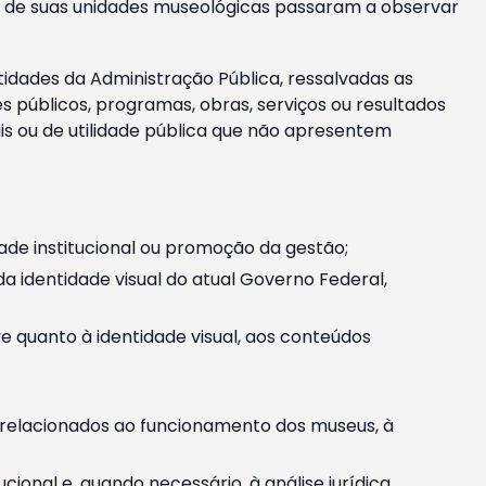
m e de suas unidades museológicas passaram a observar
tidades da Administração Pública, ressalvadas as
públicos, programas, obras, serviços ou resultados
is ou de utilidade pública que não apresentem
ade institucional ou promoção da gestão;
identidade visual do atual Governo Federal,
ive quanto à identidade visual, aos conteúdos
, relacionados ao funcionamento dos museus, à
onal e, quando necessário, à análise jurídica.