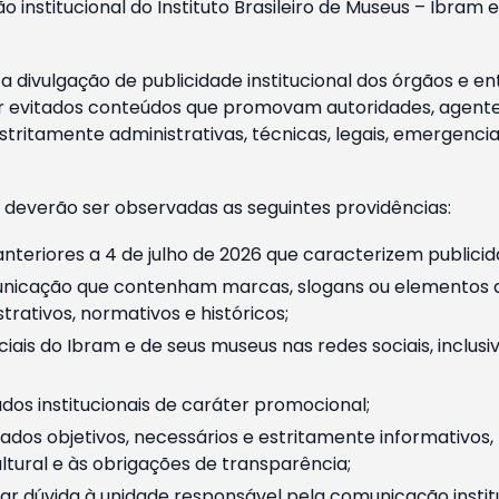
o institucional do Instituto Brasileiro de Museus – Ibra
 divulgação de publicidade institucional dos órgãos e en
 evitados conteúdos que promovam autoridades, agentes 
ritamente administrativas, técnicas, legais, emergencia
 deverão ser observadas as seguintes providências:
nteriores a 4 de julho de 2026 que caracterizem publicid
nicação que contenham marcas, slogans ou elementos da 
rativos, normativos e históricos;
ciais do Ibram e de seus museus nas redes sociais, inclus
os institucionais de caráter promocional;
dos objetivos, necessários e estritamente informativos
tural e às obrigações de transparência;
r dúvida à unidade responsável pela comunicação instituci