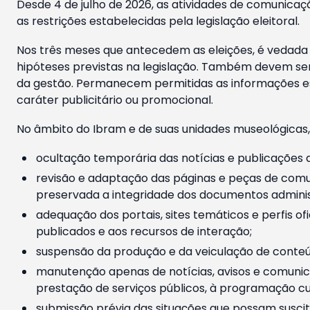
Desde 4 de julho de 2026, as atividades de comunicaçã
as restrições estabelecidas pela legislação eleitoral.
Nos três meses que antecedem as eleições, é vedada a
hipóteses previstas na legislação. Também devem ser
da gestão. Permanecem permitidas as informações est
caráter publicitário ou promocional.
No âmbito do Ibram e de suas unidades museológicas,
ocultação temporária das notícias e publicações a
revisão e adaptação das páginas e peças de comu
preservada a integridade dos documentos administ
adequação dos portais, sites temáticos e perfis ofi
publicados e aos recursos de interação;
suspensão da produção e da veiculação de conteúd
manutenção apenas de notícias, avisos e comunica
prestação de serviços públicos, à programação cul
submissão prévia das situações que possam suscita