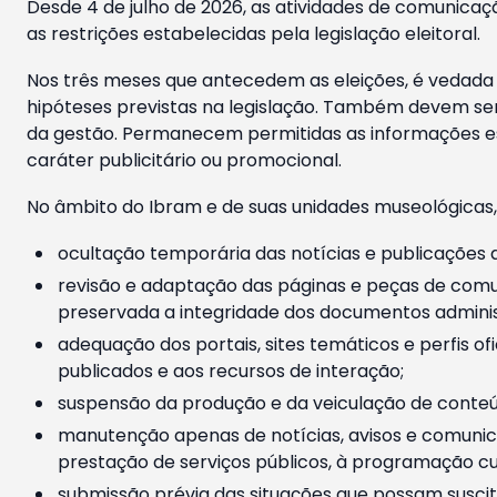
Desde 4 de julho de 2026, as atividades de comunicaçã
as restrições estabelecidas pela legislação eleitoral.
Nos três meses que antecedem as eleições, é vedada a
hipóteses previstas na legislação. Também devem ser
da gestão. Permanecem permitidas as informações est
caráter publicitário ou promocional.
No âmbito do Ibram e de suas unidades museológicas,
ocultação temporária das notícias e publicações a
revisão e adaptação das páginas e peças de comu
preservada a integridade dos documentos administ
adequação dos portais, sites temáticos e perfis ofi
publicados e aos recursos de interação;
suspensão da produção e da veiculação de conteúd
manutenção apenas de notícias, avisos e comunica
prestação de serviços públicos, à programação cul
submissão prévia das situações que possam suscita