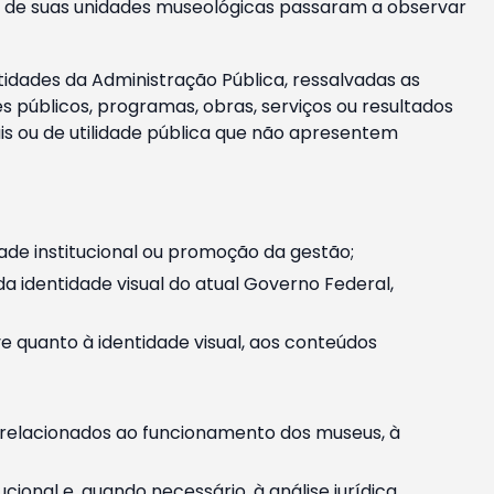
m e de suas unidades museológicas passaram a observar
tidades da Administração Pública, ressalvadas as
públicos, programas, obras, serviços ou resultados
is ou de utilidade pública que não apresentem
ade institucional ou promoção da gestão;
identidade visual do atual Governo Federal,
ive quanto à identidade visual, aos conteúdos
, relacionados ao funcionamento dos museus, à
onal e, quando necessário, à análise jurídica.