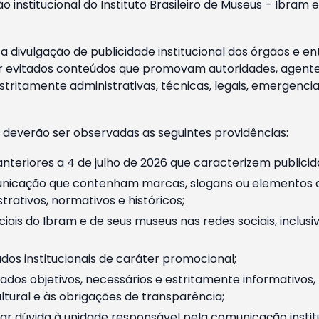
o institucional do Instituto Brasileiro de Museus – Ibra
 divulgação de publicidade institucional dos órgãos e en
 evitados conteúdos que promovam autoridades, agentes 
ritamente administrativas, técnicas, legais, emergencia
 deverão ser observadas as seguintes providências:
nteriores a 4 de julho de 2026 que caracterizem publicid
nicação que contenham marcas, slogans ou elementos da 
rativos, normativos e históricos;
ciais do Ibram e de seus museus nas redes sociais, inclus
os institucionais de caráter promocional;
dos objetivos, necessários e estritamente informativos
tural e às obrigações de transparência;
r dúvida à unidade responsável pela comunicação instituci