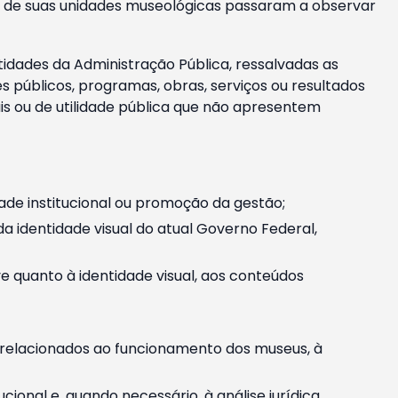
m e de suas unidades museológicas passaram a observar
tidades da Administração Pública, ressalvadas as
públicos, programas, obras, serviços ou resultados
is ou de utilidade pública que não apresentem
ade institucional ou promoção da gestão;
identidade visual do atual Governo Federal,
ive quanto à identidade visual, aos conteúdos
, relacionados ao funcionamento dos museus, à
onal e, quando necessário, à análise jurídica.