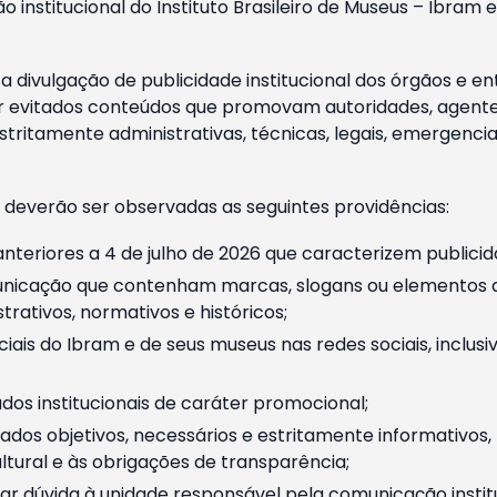
o institucional do Instituto Brasileiro de Museus – Ibra
 divulgação de publicidade institucional dos órgãos e en
 evitados conteúdos que promovam autoridades, agentes 
ritamente administrativas, técnicas, legais, emergencia
 deverão ser observadas as seguintes providências:
nteriores a 4 de julho de 2026 que caracterizem publicid
nicação que contenham marcas, slogans ou elementos da 
rativos, normativos e históricos;
ciais do Ibram e de seus museus nas redes sociais, inclus
os institucionais de caráter promocional;
dos objetivos, necessários e estritamente informativos
tural e às obrigações de transparência;
r dúvida à unidade responsável pela comunicação instituci