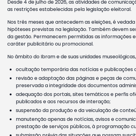
Desde 4 de julho de 2026, as atividades de comunicaçã
as restrições estabelecidas pela legislação eleitoral.
Nos três meses que antecedem as eleições, é vedada a
hipóteses previstas na legislação. Também devem ser
da gestão. Permanecem permitidas as informações est
caráter publicitário ou promocional.
No âmbito do Ibram e de suas unidades museológicas,
ocultação temporária das notícias e publicações a
revisão e adaptação das páginas e peças de comu
preservada a integridade dos documentos administ
adequação dos portais, sites temáticos e perfis ofi
publicados e aos recursos de interação;
suspensão da produção e da veiculação de conteúd
manutenção apenas de notícias, avisos e comunica
prestação de serviços públicos, à programação cul
submissão prévia das situações que possam suscita