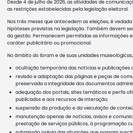
Desde 4 de julho de 2026, as atividades de comunicaçã
as restrições estabelecidas pela legislação eleitoral.
Nos três meses que antecedem as eleições, é vedada a
hipóteses previstas na legislação. Também devem ser
da gestão. Permanecem permitidas as informações est
caráter publicitário ou promocional.
No âmbito do Ibram e de suas unidades museológicas,
ocultação temporária das notícias e publicações a
revisão e adaptação das páginas e peças de comu
preservada a integridade dos documentos administ
adequação dos portais, sites temáticos e perfis ofi
publicados e aos recursos de interação;
suspensão da produção e da veiculação de conteúd
manutenção apenas de notícias, avisos e comunica
prestação de serviços públicos, à programação cul
submissão prévia das situações que possam suscita