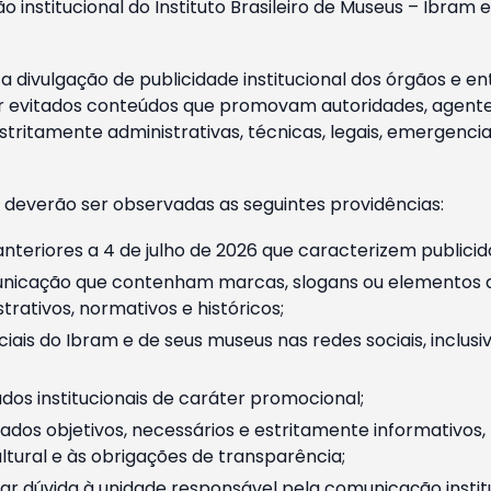
o institucional do Instituto Brasileiro de Museus – Ibra
 divulgação de publicidade institucional dos órgãos e en
 evitados conteúdos que promovam autoridades, agentes 
ritamente administrativas, técnicas, legais, emergencia
 deverão ser observadas as seguintes providências:
nteriores a 4 de julho de 2026 que caracterizem publicid
nicação que contenham marcas, slogans ou elementos da 
rativos, normativos e históricos;
ciais do Ibram e de seus museus nas redes sociais, inclus
os institucionais de caráter promocional;
dos objetivos, necessários e estritamente informativos
tural e às obrigações de transparência;
r dúvida à unidade responsável pela comunicação instituci