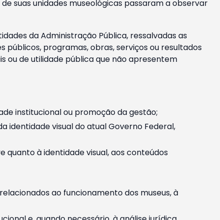
m e de suas unidades museológicas passaram a observar
tidades da Administração Pública, ressalvadas as
públicos, programas, obras, serviços ou resultados
is ou de utilidade pública que não apresentem
ade institucional ou promoção da gestão;
identidade visual do atual Governo Federal,
ive quanto à identidade visual, aos conteúdos
, relacionados ao funcionamento dos museus, à
onal e, quando necessário, à análise jurídica.