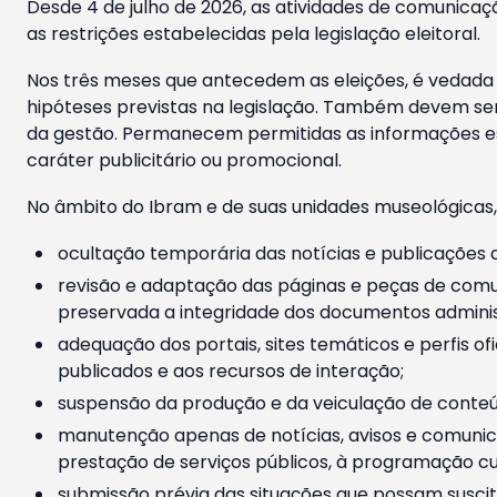
Desde 4 de julho de 2026, as atividades de comunicaçã
as restrições estabelecidas pela legislação eleitoral.
Nos três meses que antecedem as eleições, é vedada a
hipóteses previstas na legislação. Também devem ser
da gestão. Permanecem permitidas as informações est
caráter publicitário ou promocional.
No âmbito do Ibram e de suas unidades museológicas,
ocultação temporária das notícias e publicações a
revisão e adaptação das páginas e peças de comu
preservada a integridade dos documentos administ
adequação dos portais, sites temáticos e perfis ofi
publicados e aos recursos de interação;
suspensão da produção e da veiculação de conteúd
manutenção apenas de notícias, avisos e comunica
prestação de serviços públicos, à programação cul
submissão prévia das situações que possam suscita