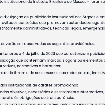
o institucional do Instituto Brasileiro de Museus – Ibra
 divulgação de publicidade institucional dos órgãos e en
 evitados conteúdos que promovam autoridades, agentes 
ritamente administrativas, técnicas, legais, emergencia
 deverão ser observadas as seguintes providências:
nteriores a 4 de julho de 2026 que caracterizem publicid
nicação que contenham marcas, slogans ou elementos da 
rativos, normativos e históricos;
ciais do Ibram e de seus museus nas redes sociais, inclus
os institucionais de caráter promocional;
dos objetivos, necessários e estritamente informativos
tural e às obrigações de transparência;
r dúvida à unidade responsável pela comunicação instituci