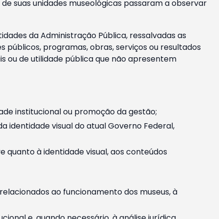
m e de suas unidades museológicas passaram a observar
tidades da Administração Pública, ressalvadas as
públicos, programas, obras, serviços ou resultados
is ou de utilidade pública que não apresentem
ade institucional ou promoção da gestão;
identidade visual do atual Governo Federal,
ive quanto à identidade visual, aos conteúdos
, relacionados ao funcionamento dos museus, à
onal e, quando necessário, à análise jurídica.