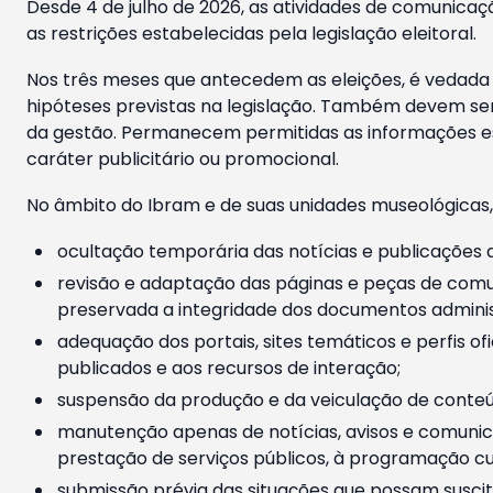
Desde 4 de julho de 2026, as atividades de comunicaçã
as restrições estabelecidas pela legislação eleitoral.
Nos três meses que antecedem as eleições, é vedada a
hipóteses previstas na legislação. Também devem ser
da gestão. Permanecem permitidas as informações est
caráter publicitário ou promocional.
No âmbito do Ibram e de suas unidades museológicas,
ocultação temporária das notícias e publicações a
revisão e adaptação das páginas e peças de comu
preservada a integridade dos documentos administ
adequação dos portais, sites temáticos e perfis ofi
publicados e aos recursos de interação;
suspensão da produção e da veiculação de conteúd
manutenção apenas de notícias, avisos e comunica
prestação de serviços públicos, à programação cul
submissão prévia das situações que possam suscita