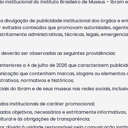
o institucional do Instituto Brasileiro de Museus – Ibra
 divulgação de publicidade institucional dos órgãos e en
 evitados conteúdos que promovam autoridades, agentes 
ritamente administrativas, técnicas, legais, emergencia
 deverão ser observadas as seguintes providências:
nteriores a 4 de julho de 2026 que caracterizem publicid
nicação que contenham marcas, slogans ou elementos da 
rativos, normativos e históricos;
ciais do Ibram e de seus museus nas redes sociais, inclus
os institucionais de caráter promocional;
dos objetivos, necessários e estritamente informativos
tural e às obrigações de transparência;
r dúvida à unidade responsável pela comunicação instituci