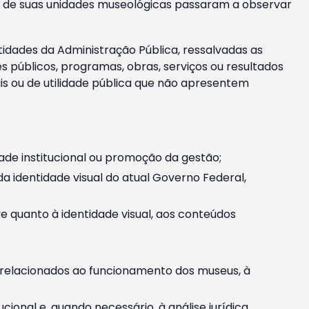
m e de suas unidades museológicas passaram a observar
tidades da Administração Pública, ressalvadas as
públicos, programas, obras, serviços ou resultados
is ou de utilidade pública que não apresentem
ade institucional ou promoção da gestão;
identidade visual do atual Governo Federal,
ive quanto à identidade visual, aos conteúdos
, relacionados ao funcionamento dos museus, à
onal e, quando necessário, à análise jurídica.