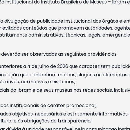
o institucional do Instituto Brasileiro de Museus – Ibra
 divulgação de publicidade institucional dos órgãos e en
 evitados conteúdos que promovam autoridades, agentes 
ritamente administrativas, técnicas, legais, emergencia
 deverão ser observadas as seguintes providências:
nteriores a 4 de julho de 2026 que caracterizem publicid
nicação que contenham marcas, slogans ou elementos da 
rativos, normativos e históricos;
ciais do Ibram e de seus museus nas redes sociais, inclus
os institucionais de caráter promocional;
dos objetivos, necessários e estritamente informativos
tural e às obrigações de transparência;
r dúvida à unidade responsável pela comunicação instituci