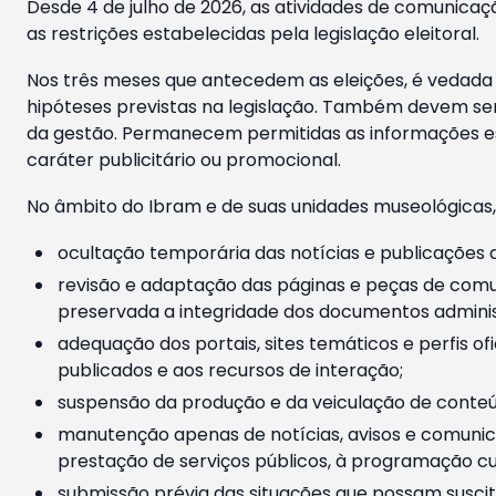
Desde 4 de julho de 2026, as atividades de comunicaçã
as restrições estabelecidas pela legislação eleitoral.
Nos três meses que antecedem as eleições, é vedada a
hipóteses previstas na legislação. Também devem ser
da gestão. Permanecem permitidas as informações est
caráter publicitário ou promocional.
No âmbito do Ibram e de suas unidades museológicas,
ocultação temporária das notícias e publicações a
revisão e adaptação das páginas e peças de comu
preservada a integridade dos documentos administ
adequação dos portais, sites temáticos e perfis ofi
publicados e aos recursos de interação;
suspensão da produção e da veiculação de conteúd
manutenção apenas de notícias, avisos e comunica
prestação de serviços públicos, à programação cul
submissão prévia das situações que possam suscita