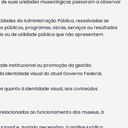
m e de suas unidades museológicas passaram a observar
tidades da Administração Pública, ressalvadas as
públicos, programas, obras, serviços ou resultados
is ou de utilidade pública que não apresentem
ade institucional ou promoção da gestão;
identidade visual do atual Governo Federal,
ive quanto à identidade visual, aos conteúdos
, relacionados ao funcionamento dos museus, à
onal e, quando necessário, à análise jurídica.