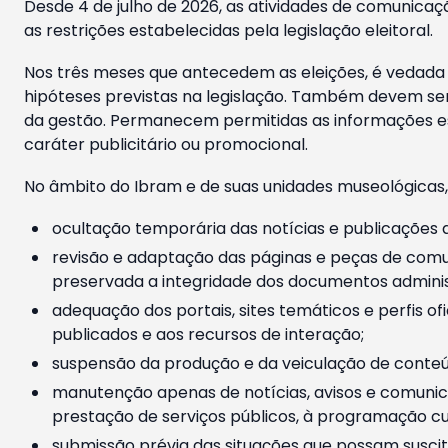
Desde 4 de julho de 2026, as atividades de comunicaçã
as restrições estabelecidas pela legislação eleitoral.
Nos três meses que antecedem as eleições, é vedada a
hipóteses previstas na legislação. Também devem ser
da gestão. Permanecem permitidas as informações est
caráter publicitário ou promocional.
No âmbito do Ibram e de suas unidades museológicas,
ocultação temporária das notícias e publicações a
revisão e adaptação das páginas e peças de comu
preservada a integridade dos documentos administ
adequação dos portais, sites temáticos e perfis ofi
publicados e aos recursos de interação;
suspensão da produção e da veiculação de conteúd
manutenção apenas de notícias, avisos e comunica
prestação de serviços públicos, à programação cul
submissão prévia das situações que possam suscita