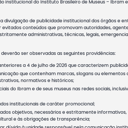
o institucional do Instituto Brasileiro de Museus – Ibra
 divulgação de publicidade institucional dos órgãos e en
 evitados conteúdos que promovam autoridades, agentes 
ritamente administrativas, técnicas, legais, emergencia
 deverão ser observadas as seguintes providências:
nteriores a 4 de julho de 2026 que caracterizem publicid
nicação que contenham marcas, slogans ou elementos da 
rativos, normativos e históricos;
ciais do Ibram e de seus museus nas redes sociais, inclus
os institucionais de caráter promocional;
dos objetivos, necessários e estritamente informativos
tural e às obrigações de transparência;
r dúvida à unidade responsável pela comunicação instituci