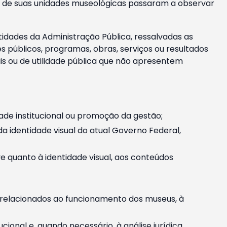
m e de suas unidades museológicas passaram a observar
tidades da Administração Pública, ressalvadas as
públicos, programas, obras, serviços ou resultados
is ou de utilidade pública que não apresentem
ade institucional ou promoção da gestão;
identidade visual do atual Governo Federal,
ive quanto à identidade visual, aos conteúdos
, relacionados ao funcionamento dos museus, à
onal e, quando necessário, à análise jurídica.