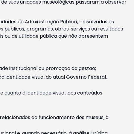
m e de suas unidades museológicas passaram a observar
tidades da Administração Pública, ressalvadas as
públicos, programas, obras, serviços ou resultados
is ou de utilidade pública que não apresentem
ade institucional ou promoção da gestão;
identidade visual do atual Governo Federal,
ive quanto à identidade visual, aos conteúdos
, relacionados ao funcionamento dos museus, à
onal e, quando necessário, à análise jurídica.