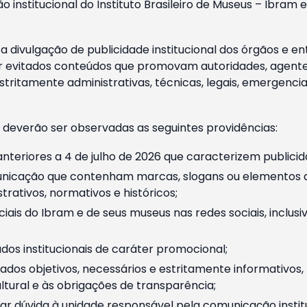
o institucional do Instituto Brasileiro de Museus – Ibra
 divulgação de publicidade institucional dos órgãos e en
 evitados conteúdos que promovam autoridades, agentes 
ritamente administrativas, técnicas, legais, emergencia
 deverão ser observadas as seguintes providências:
nteriores a 4 de julho de 2026 que caracterizem publicid
nicação que contenham marcas, slogans ou elementos da 
rativos, normativos e históricos;
ciais do Ibram e de seus museus nas redes sociais, inclus
os institucionais de caráter promocional;
dos objetivos, necessários e estritamente informativos
tural e às obrigações de transparência;
r dúvida à unidade responsável pela comunicação instituci