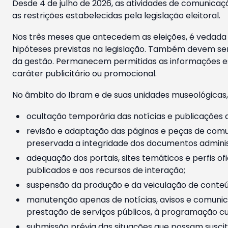
Desde 4 de julho de 2026, as atividades de comunicaçã
as restrições estabelecidas pela legislação eleitoral.
Nos três meses que antecedem as eleições, é vedada a
hipóteses previstas na legislação. Também devem ser
da gestão. Permanecem permitidas as informações est
caráter publicitário ou promocional.
No âmbito do Ibram e de suas unidades museológicas,
ocultação temporária das notícias e publicações a
revisão e adaptação das páginas e peças de comu
preservada a integridade dos documentos administ
adequação dos portais, sites temáticos e perfis ofi
publicados e aos recursos de interação;
suspensão da produção e da veiculação de conteúd
manutenção apenas de notícias, avisos e comunica
prestação de serviços públicos, à programação cul
submissão prévia das situações que possam suscita