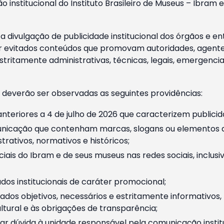
o institucional do Instituto Brasileiro de Museus – Ibra
 divulgação de publicidade institucional dos órgãos e en
 evitados conteúdos que promovam autoridades, agentes 
ritamente administrativas, técnicas, legais, emergencia
 deverão ser observadas as seguintes providências:
nteriores a 4 de julho de 2026 que caracterizem publicid
nicação que contenham marcas, slogans ou elementos da 
rativos, normativos e históricos;
ciais do Ibram e de seus museus nas redes sociais, inclus
os institucionais de caráter promocional;
dos objetivos, necessários e estritamente informativos
tural e às obrigações de transparência;
r dúvida à unidade responsável pela comunicação instituci