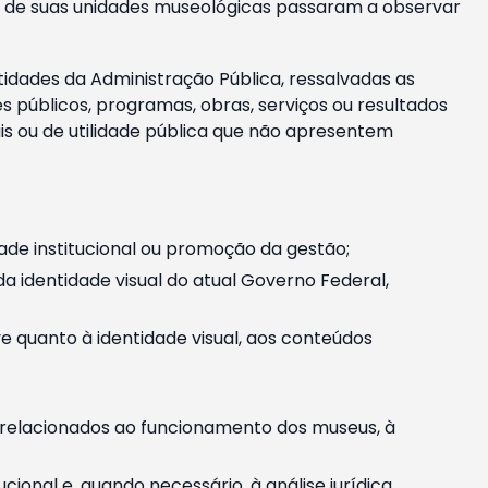
m e de suas unidades museológicas passaram a observar
tidades da Administração Pública, ressalvadas as
públicos, programas, obras, serviços ou resultados
is ou de utilidade pública que não apresentem
ade institucional ou promoção da gestão;
identidade visual do atual Governo Federal,
ive quanto à identidade visual, aos conteúdos
, relacionados ao funcionamento dos museus, à
onal e, quando necessário, à análise jurídica.