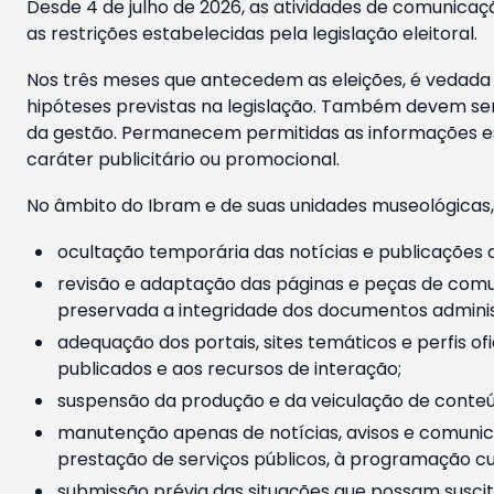
Desde 4 de julho de 2026, as atividades de comunicaçã
as restrições estabelecidas pela legislação eleitoral.
Nos três meses que antecedem as eleições, é vedada a
hipóteses previstas na legislação. Também devem ser
da gestão. Permanecem permitidas as informações est
caráter publicitário ou promocional.
No âmbito do Ibram e de suas unidades museológicas,
ocultação temporária das notícias e publicações a
revisão e adaptação das páginas e peças de comu
preservada a integridade dos documentos administ
adequação dos portais, sites temáticos e perfis ofi
publicados e aos recursos de interação;
suspensão da produção e da veiculação de conteúd
manutenção apenas de notícias, avisos e comunica
prestação de serviços públicos, à programação cul
submissão prévia das situações que possam suscita