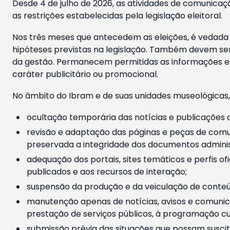
Desde 4 de julho de 2026, as atividades de comunicaçã
as restrições estabelecidas pela legislação eleitoral.
Nos três meses que antecedem as eleições, é vedada a
hipóteses previstas na legislação. Também devem ser
da gestão. Permanecem permitidas as informações est
caráter publicitário ou promocional.
No âmbito do Ibram e de suas unidades museológicas,
ocultação temporária das notícias e publicações a
revisão e adaptação das páginas e peças de comu
preservada a integridade dos documentos administ
adequação dos portais, sites temáticos e perfis ofi
publicados e aos recursos de interação;
suspensão da produção e da veiculação de conteúd
manutenção apenas de notícias, avisos e comunica
prestação de serviços públicos, à programação cul
submissão prévia das situações que possam suscita