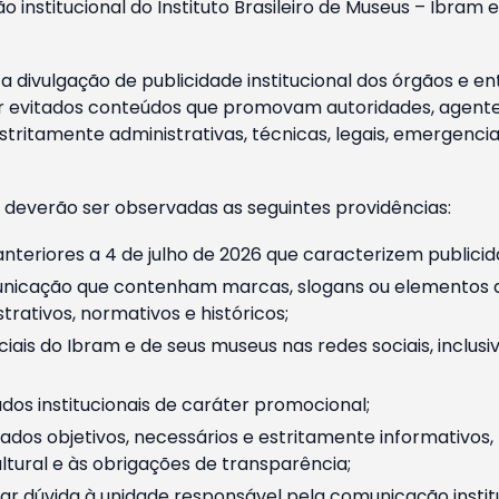
o institucional do Instituto Brasileiro de Museus – Ibra
 divulgação de publicidade institucional dos órgãos e en
 evitados conteúdos que promovam autoridades, agentes 
ritamente administrativas, técnicas, legais, emergencia
 deverão ser observadas as seguintes providências:
nteriores a 4 de julho de 2026 que caracterizem publicid
nicação que contenham marcas, slogans ou elementos da 
rativos, normativos e históricos;
ciais do Ibram e de seus museus nas redes sociais, inclus
os institucionais de caráter promocional;
dos objetivos, necessários e estritamente informativos
tural e às obrigações de transparência;
r dúvida à unidade responsável pela comunicação instituci