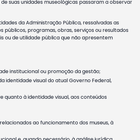
m e de suas unidades museológicas passaram a observar
tidades da Administração Pública, ressalvadas as
públicos, programas, obras, serviços ou resultados
is ou de utilidade pública que não apresentem
ade institucional ou promoção da gestão;
identidade visual do atual Governo Federal,
ive quanto à identidade visual, aos conteúdos
, relacionados ao funcionamento dos museus, à
onal e, quando necessário, à análise jurídica.