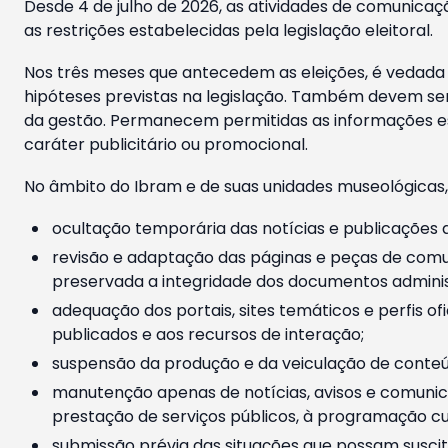
Desde 4 de julho de 2026, as atividades de comunicaçã
as restrições estabelecidas pela legislação eleitoral.
Nos três meses que antecedem as eleições, é vedada a
hipóteses previstas na legislação. Também devem ser
da gestão. Permanecem permitidas as informações est
caráter publicitário ou promocional.
No âmbito do Ibram e de suas unidades museológicas,
ocultação temporária das notícias e publicações a
revisão e adaptação das páginas e peças de comu
preservada a integridade dos documentos administ
adequação dos portais, sites temáticos e perfis ofi
publicados e aos recursos de interação;
suspensão da produção e da veiculação de conteúd
manutenção apenas de notícias, avisos e comunica
prestação de serviços públicos, à programação cul
submissão prévia das situações que possam suscita