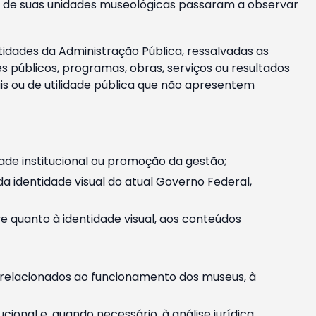
m e de suas unidades museológicas passaram a observar
tidades da Administração Pública, ressalvadas as
públicos, programas, obras, serviços ou resultados
is ou de utilidade pública que não apresentem
ade institucional ou promoção da gestão;
identidade visual do atual Governo Federal,
ive quanto à identidade visual, aos conteúdos
, relacionados ao funcionamento dos museus, à
onal e, quando necessário, à análise jurídica.