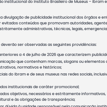
o institucional do Instituto Brasileiro de Museus – Ibra
 divulgação de publicidade institucional dos órgãos e en
 evitados conteúdos que promovam autoridades, agentes 
ritamente administrativas, técnicas, legais, emergencia
 deverão ser observadas as seguintes providências:
nteriores a 4 de julho de 2026 que caracterizem publicid
nicação que contenham marcas, slogans ou elementos da 
rativos, normativos e históricos;
ciais do Ibram e de seus museus nas redes sociais, inclus
os institucionais de caráter promocional;
dos objetivos, necessários e estritamente informativos
tural e às obrigações de transparência;
r dúvida à unidade responsável pela comunicação instituci