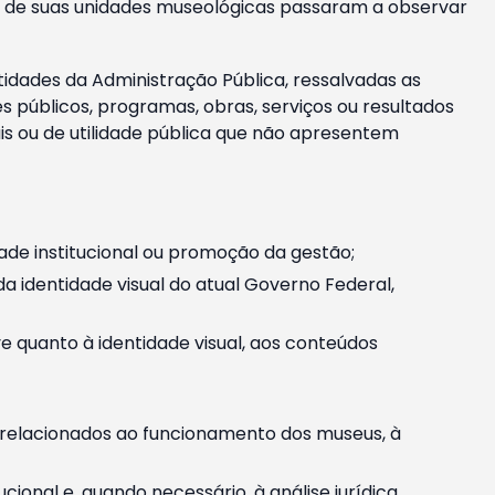
m e de suas unidades museológicas passaram a observar
tidades da Administração Pública, ressalvadas as
públicos, programas, obras, serviços ou resultados
is ou de utilidade pública que não apresentem
ade institucional ou promoção da gestão;
identidade visual do atual Governo Federal,
ive quanto à identidade visual, aos conteúdos
, relacionados ao funcionamento dos museus, à
onal e, quando necessário, à análise jurídica.