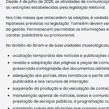
Desde 4 de julho de 2026, as atividades de comunicaçã
as restrições estabelecidas pela legislação eleitoral.
Nos três meses que antecedem as eleições, é vedada a
hipóteses previstas na legislação. Também devem ser
da gestão. Permanecem permitidas as informações est
caráter publicitário ou promocional.
No âmbito do Ibram e de suas unidades museológicas,
ocultação temporária das notícias e publicações a
revisão e adaptação das páginas e peças de comu
preservada a integridade dos documentos administ
adequação dos portais, sites temáticos e perfis ofi
publicados e aos recursos de interação;
suspensão da produção e da veiculação de conteúd
manutenção apenas de notícias, avisos e comunica
prestação de serviços públicos, à programação cul
submissão prévia das situações que possam suscita