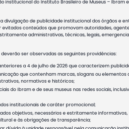
o institucional do Instituto Brasileiro de Museus – Ibra
 divulgação de publicidade institucional dos órgãos e en
 evitados conteúdos que promovam autoridades, agentes 
ritamente administrativas, técnicas, legais, emergencia
 deverão ser observadas as seguintes providências:
nteriores a 4 de julho de 2026 que caracterizem publicid
nicação que contenham marcas, slogans ou elementos da 
rativos, normativos e históricos;
ciais do Ibram e de seus museus nas redes sociais, inclus
os institucionais de caráter promocional;
dos objetivos, necessários e estritamente informativos
tural e às obrigações de transparência;
r dúvida à unidade responsável pela comunicação instituci