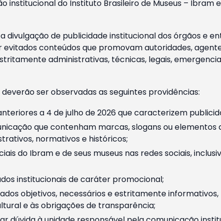
o institucional do Instituto Brasileiro de Museus – Ibra
 divulgação de publicidade institucional dos órgãos e en
 evitados conteúdos que promovam autoridades, agentes 
ritamente administrativas, técnicas, legais, emergencia
 deverão ser observadas as seguintes providências:
nteriores a 4 de julho de 2026 que caracterizem publicid
nicação que contenham marcas, slogans ou elementos da 
rativos, normativos e históricos;
ciais do Ibram e de seus museus nas redes sociais, inclus
os institucionais de caráter promocional;
dos objetivos, necessários e estritamente informativos
tural e às obrigações de transparência;
r dúvida à unidade responsável pela comunicação instituci