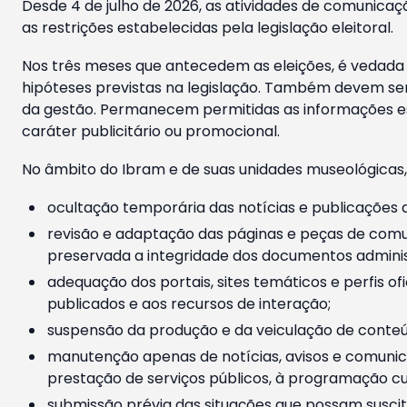
Desde 4 de julho de 2026, as atividades de comunicaçã
as restrições estabelecidas pela legislação eleitoral.
Nos três meses que antecedem as eleições, é vedada a
hipóteses previstas na legislação. Também devem ser
da gestão. Permanecem permitidas as informações est
caráter publicitário ou promocional.
No âmbito do Ibram e de suas unidades museológicas,
ocultação temporária das notícias e publicações a
revisão e adaptação das páginas e peças de comu
preservada a integridade dos documentos administ
adequação dos portais, sites temáticos e perfis ofi
publicados e aos recursos de interação;
suspensão da produção e da veiculação de conteúd
manutenção apenas de notícias, avisos e comunica
prestação de serviços públicos, à programação cul
submissão prévia das situações que possam suscita