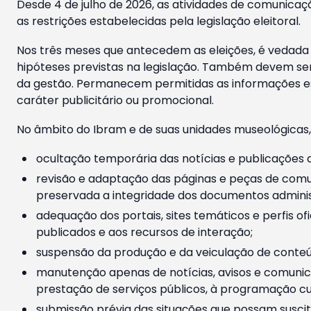
Desde 4 de julho de 2026, as atividades de comunicaçã
as restrições estabelecidas pela legislação eleitoral.
Nos três meses que antecedem as eleições, é vedada a
hipóteses previstas na legislação. Também devem ser
da gestão. Permanecem permitidas as informações est
caráter publicitário ou promocional.
No âmbito do Ibram e de suas unidades museológicas,
ocultação temporária das notícias e publicações a
revisão e adaptação das páginas e peças de comu
preservada a integridade dos documentos administ
adequação dos portais, sites temáticos e perfis ofi
publicados e aos recursos de interação;
suspensão da produção e da veiculação de conteúd
manutenção apenas de notícias, avisos e comunica
prestação de serviços públicos, à programação cul
submissão prévia das situações que possam suscita