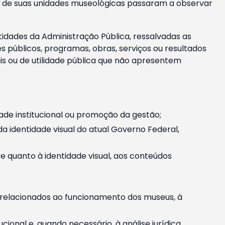
m e de suas unidades museológicas passaram a observar
tidades da Administração Pública, ressalvadas as
públicos, programas, obras, serviços ou resultados
is ou de utilidade pública que não apresentem
ade institucional ou promoção da gestão;
identidade visual do atual Governo Federal,
ive quanto à identidade visual, aos conteúdos
, relacionados ao funcionamento dos museus, à
onal e, quando necessário, à análise jurídica.