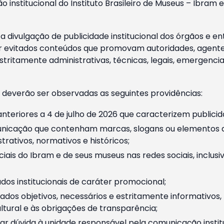
o institucional do Instituto Brasileiro de Museus – Ibra
 divulgação de publicidade institucional dos órgãos e en
 evitados conteúdos que promovam autoridades, agentes 
ritamente administrativas, técnicas, legais, emergencia
 deverão ser observadas as seguintes providências:
nteriores a 4 de julho de 2026 que caracterizem publicid
nicação que contenham marcas, slogans ou elementos da 
rativos, normativos e históricos;
ciais do Ibram e de seus museus nas redes sociais, inclus
os institucionais de caráter promocional;
dos objetivos, necessários e estritamente informativos
tural e às obrigações de transparência;
r dúvida à unidade responsável pela comunicação instituci