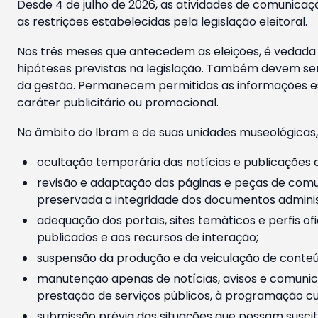
Desde 4 de julho de 2026, as atividades de comunicaçã
as restrições estabelecidas pela legislação eleitoral.
Nos três meses que antecedem as eleições, é vedada a
hipóteses previstas na legislação. Também devem ser
da gestão. Permanecem permitidas as informações est
caráter publicitário ou promocional.
No âmbito do Ibram e de suas unidades museológicas,
ocultação temporária das notícias e publicações a
revisão e adaptação das páginas e peças de comu
preservada a integridade dos documentos administ
adequação dos portais, sites temáticos e perfis ofi
publicados e aos recursos de interação;
suspensão da produção e da veiculação de conteúd
manutenção apenas de notícias, avisos e comunica
prestação de serviços públicos, à programação cul
submissão prévia das situações que possam suscita