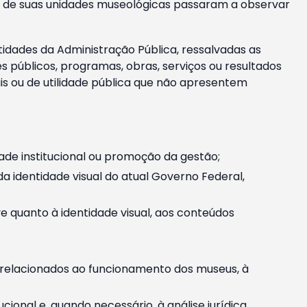
m e de suas unidades museológicas passaram a observar
tidades da Administração Pública, ressalvadas as
públicos, programas, obras, serviços ou resultados
is ou de utilidade pública que não apresentem
ade institucional ou promoção da gestão;
identidade visual do atual Governo Federal,
ive quanto à identidade visual, aos conteúdos
, relacionados ao funcionamento dos museus, à
onal e, quando necessário, à análise jurídica.