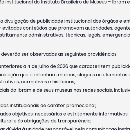
o institucional do Instituto Brasileiro de Museus – Ibra
 divulgação de publicidade institucional dos órgãos e en
 evitados conteúdos que promovam autoridades, agentes 
ritamente administrativas, técnicas, legais, emergencia
 deverão ser observadas as seguintes providências:
nteriores a 4 de julho de 2026 que caracterizem publicid
nicação que contenham marcas, slogans ou elementos da 
rativos, normativos e históricos;
ciais do Ibram e de seus museus nas redes sociais, inclus
os institucionais de caráter promocional;
dos objetivos, necessários e estritamente informativos
tural e às obrigações de transparência;
r dúvida à unidade responsável pela comunicação instituci