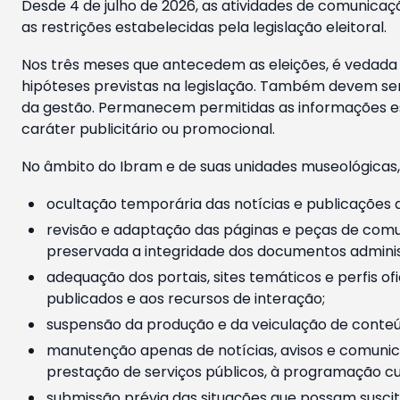
Desde 4 de julho de 2026, as atividades de comunicaçã
as restrições estabelecidas pela legislação eleitoral.
Nos três meses que antecedem as eleições, é vedada a
hipóteses previstas na legislação. Também devem ser
da gestão. Permanecem permitidas as informações est
caráter publicitário ou promocional.
No âmbito do Ibram e de suas unidades museológicas,
ocultação temporária das notícias e publicações a
revisão e adaptação das páginas e peças de comu
preservada a integridade dos documentos administ
adequação dos portais, sites temáticos e perfis ofi
publicados e aos recursos de interação;
suspensão da produção e da veiculação de conteúd
manutenção apenas de notícias, avisos e comunica
prestação de serviços públicos, à programação cul
submissão prévia das situações que possam suscita