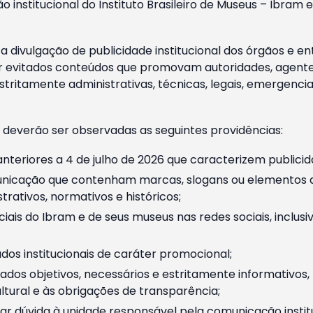
o institucional do Instituto Brasileiro de Museus – Ibra
 divulgação de publicidade institucional dos órgãos e en
 evitados conteúdos que promovam autoridades, agentes 
ritamente administrativas, técnicas, legais, emergencia
 deverão ser observadas as seguintes providências:
nteriores a 4 de julho de 2026 que caracterizem publicid
nicação que contenham marcas, slogans ou elementos da 
rativos, normativos e históricos;
ciais do Ibram e de seus museus nas redes sociais, inclus
os institucionais de caráter promocional;
dos objetivos, necessários e estritamente informativos
tural e às obrigações de transparência;
r dúvida à unidade responsável pela comunicação instituci