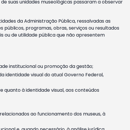
m e de suas unidades museológicas passaram a observar
tidades da Administração Pública, ressalvadas as
públicos, programas, obras, serviços ou resultados
is ou de utilidade pública que não apresentem
ade institucional ou promoção da gestão;
identidade visual do atual Governo Federal,
ive quanto à identidade visual, aos conteúdos
, relacionados ao funcionamento dos museus, à
onal e, quando necessário, à análise jurídica.