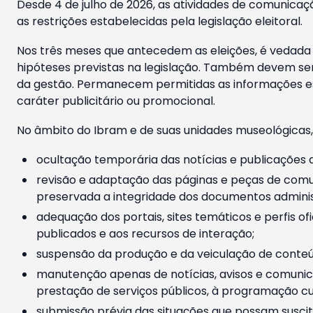
Desde 4 de julho de 2026, as atividades de comunicaçã
as restrições estabelecidas pela legislação eleitoral.
Nos três meses que antecedem as eleições, é vedada a
hipóteses previstas na legislação. Também devem ser
da gestão. Permanecem permitidas as informações est
caráter publicitário ou promocional.
No âmbito do Ibram e de suas unidades museológicas,
ocultação temporária das notícias e publicações a
revisão e adaptação das páginas e peças de comu
preservada a integridade dos documentos administ
adequação dos portais, sites temáticos e perfis ofi
publicados e aos recursos de interação;
suspensão da produção e da veiculação de conteúd
manutenção apenas de notícias, avisos e comunica
prestação de serviços públicos, à programação cul
submissão prévia das situações que possam suscita