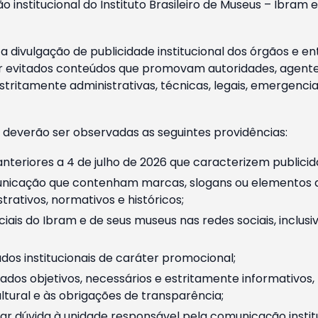
o institucional do Instituto Brasileiro de Museus – Ibra
 divulgação de publicidade institucional dos órgãos e en
 evitados conteúdos que promovam autoridades, agentes 
ritamente administrativas, técnicas, legais, emergencia
 deverão ser observadas as seguintes providências:
nteriores a 4 de julho de 2026 que caracterizem publicid
nicação que contenham marcas, slogans ou elementos da 
rativos, normativos e históricos;
ciais do Ibram e de seus museus nas redes sociais, inclus
os institucionais de caráter promocional;
dos objetivos, necessários e estritamente informativos
tural e às obrigações de transparência;
r dúvida à unidade responsável pela comunicação instituci