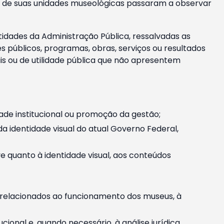
m e de suas unidades museológicas passaram a observar
tidades da Administração Pública, ressalvadas as
públicos, programas, obras, serviços ou resultados
is ou de utilidade pública que não apresentem
ade institucional ou promoção da gestão;
identidade visual do atual Governo Federal,
ive quanto à identidade visual, aos conteúdos
, relacionados ao funcionamento dos museus, à
onal e, quando necessário, à análise jurídica.