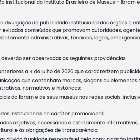
o institucional do Instituto Brasileiro de Museus – Ibra
 divulgação de publicidade institucional dos órgãos e en
 evitados conteúdos que promovam autoridades, agentes 
ritamente administrativas, técnicas, legais, emergencia
 deverão ser observadas as seguintes providências:
nteriores a 4 de julho de 2026 que caracterizem publicid
nicação que contenham marcas, slogans ou elementos da 
rativos, normativos e históricos;
ciais do Ibram e de seus museus nas redes sociais, inclus
os institucionais de caráter promocional;
dos objetivos, necessários e estritamente informativos
tural e às obrigações de transparência;
r dúvida à unidade responsável pela comunicação instituci