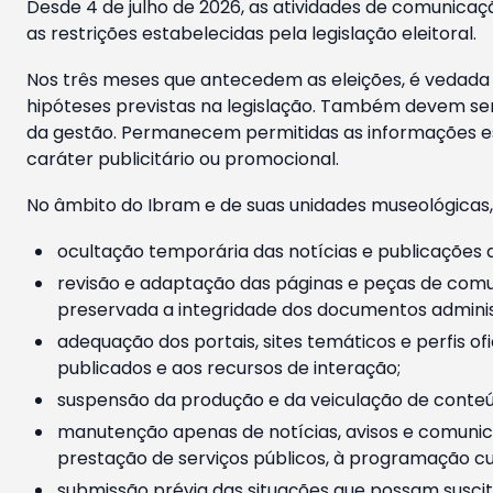
Desde 4 de julho de 2026, as atividades de comunicaçã
as restrições estabelecidas pela legislação eleitoral.
Nos três meses que antecedem as eleições, é vedada a
hipóteses previstas na legislação. Também devem ser
da gestão. Permanecem permitidas as informações est
caráter publicitário ou promocional.
No âmbito do Ibram e de suas unidades museológicas,
ocultação temporária das notícias e publicações a
revisão e adaptação das páginas e peças de comu
preservada a integridade dos documentos administ
adequação dos portais, sites temáticos e perfis ofi
publicados e aos recursos de interação;
suspensão da produção e da veiculação de conteúd
manutenção apenas de notícias, avisos e comunica
prestação de serviços públicos, à programação cul
submissão prévia das situações que possam suscita