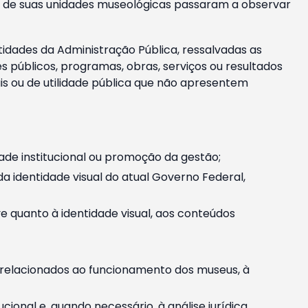
m e de suas unidades museológicas passaram a observar
tidades da Administração Pública, ressalvadas as
públicos, programas, obras, serviços ou resultados
is ou de utilidade pública que não apresentem
ade institucional ou promoção da gestão;
identidade visual do atual Governo Federal,
ive quanto à identidade visual, aos conteúdos
, relacionados ao funcionamento dos museus, à
onal e, quando necessário, à análise jurídica.