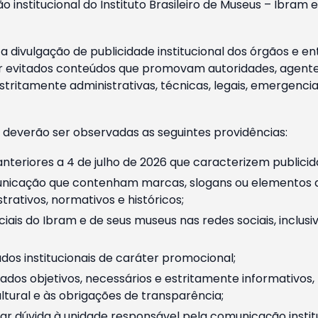
o institucional do Instituto Brasileiro de Museus – Ibra
 divulgação de publicidade institucional dos órgãos e en
 evitados conteúdos que promovam autoridades, agentes 
ritamente administrativas, técnicas, legais, emergencia
 deverão ser observadas as seguintes providências:
nteriores a 4 de julho de 2026 que caracterizem publicid
nicação que contenham marcas, slogans ou elementos da 
rativos, normativos e históricos;
ciais do Ibram e de seus museus nas redes sociais, inclus
os institucionais de caráter promocional;
dos objetivos, necessários e estritamente informativos
tural e às obrigações de transparência;
r dúvida à unidade responsável pela comunicação instituci