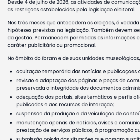
Desde 4 de julho de 2026, as atividades de comunicaçã
as restrições estabelecidas pela legislação eleitoral.
Nos três meses que antecedem as eleições, é vedada a
hipóteses previstas na legislação. Também devem ser
da gestão. Permanecem permitidas as informações est
caráter publicitário ou promocional.
No âmbito do Ibram e de suas unidades museológicas,
ocultação temporária das notícias e publicações a
revisão e adaptação das páginas e peças de comu
preservada a integridade dos documentos administ
adequação dos portais, sites temáticos e perfis ofi
publicados e aos recursos de interação;
suspensão da produção e da veiculação de conteúd
manutenção apenas de notícias, avisos e comunica
prestação de serviços públicos, à programação cul
submissão prévia das situações que possam suscita