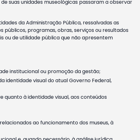
m e de suas unidades museológicas passaram a observar
tidades da Administração Pública, ressalvadas as
públicos, programas, obras, serviços ou resultados
is ou de utilidade pública que não apresentem
ade institucional ou promoção da gestão;
identidade visual do atual Governo Federal,
ive quanto à identidade visual, aos conteúdos
, relacionados ao funcionamento dos museus, à
onal e, quando necessário, à análise jurídica.