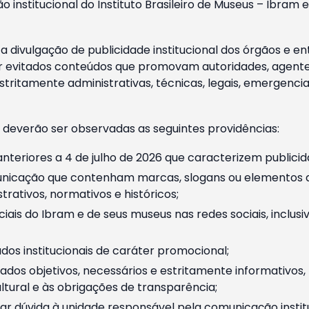
o institucional do Instituto Brasileiro de Museus – Ibra
 divulgação de publicidade institucional dos órgãos e en
 evitados conteúdos que promovam autoridades, agentes 
ritamente administrativas, técnicas, legais, emergencia
 deverão ser observadas as seguintes providências:
nteriores a 4 de julho de 2026 que caracterizem publicid
nicação que contenham marcas, slogans ou elementos da 
rativos, normativos e históricos;
ciais do Ibram e de seus museus nas redes sociais, inclus
os institucionais de caráter promocional;
dos objetivos, necessários e estritamente informativos
tural e às obrigações de transparência;
r dúvida à unidade responsável pela comunicação instituci