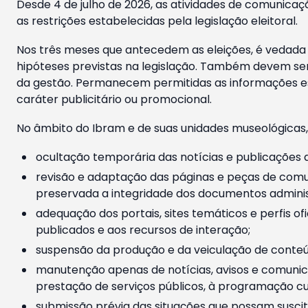
Desde 4 de julho de 2026, as atividades de comunicaçã
as restrições estabelecidas pela legislação eleitoral.
Nos três meses que antecedem as eleições, é vedada a
hipóteses previstas na legislação. Também devem ser
da gestão. Permanecem permitidas as informações est
caráter publicitário ou promocional.
No âmbito do Ibram e de suas unidades museológicas,
ocultação temporária das notícias e publicações a
revisão e adaptação das páginas e peças de comu
preservada a integridade dos documentos administ
adequação dos portais, sites temáticos e perfis ofi
publicados e aos recursos de interação;
suspensão da produção e da veiculação de conteúd
manutenção apenas de notícias, avisos e comunica
prestação de serviços públicos, à programação cul
submissão prévia das situações que possam suscita