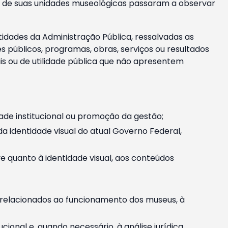
m e de suas unidades museológicas passaram a observar
tidades da Administração Pública, ressalvadas as
públicos, programas, obras, serviços ou resultados
is ou de utilidade pública que não apresentem
ade institucional ou promoção da gestão;
identidade visual do atual Governo Federal,
ive quanto à identidade visual, aos conteúdos
, relacionados ao funcionamento dos museus, à
onal e, quando necessário, à análise jurídica.