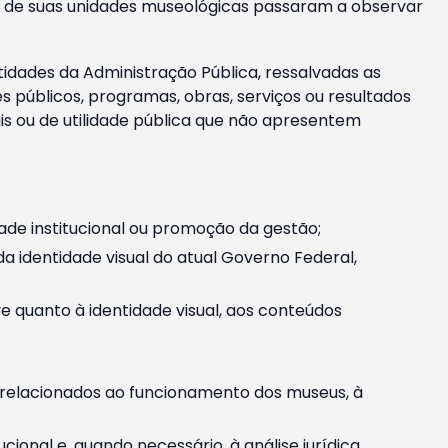
m e de suas unidades museológicas passaram a observar
tidades da Administração Pública, ressalvadas as
públicos, programas, obras, serviços ou resultados
is ou de utilidade pública que não apresentem
ade institucional ou promoção da gestão;
identidade visual do atual Governo Federal,
ive quanto à identidade visual, aos conteúdos
, relacionados ao funcionamento dos museus, à
onal e, quando necessário, à análise jurídica.