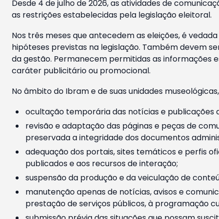
Desde 4 de julho de 2026, as atividades de comunicaçã
as restrições estabelecidas pela legislação eleitoral.
Nos três meses que antecedem as eleições, é vedada a
hipóteses previstas na legislação. Também devem ser
da gestão. Permanecem permitidas as informações est
caráter publicitário ou promocional.
No âmbito do Ibram e de suas unidades museológicas,
ocultação temporária das notícias e publicações a
revisão e adaptação das páginas e peças de comu
preservada a integridade dos documentos administ
adequação dos portais, sites temáticos e perfis ofi
publicados e aos recursos de interação;
suspensão da produção e da veiculação de conteúd
manutenção apenas de notícias, avisos e comunica
prestação de serviços públicos, à programação cul
submissão prévia das situações que possam suscita