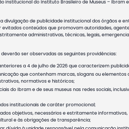
o institucional do Instituto Brasileiro de Museus – Ibra
 divulgação de publicidade institucional dos órgãos e en
 evitados conteúdos que promovam autoridades, agentes 
ritamente administrativas, técnicas, legais, emergencia
 deverão ser observadas as seguintes providências:
nteriores a 4 de julho de 2026 que caracterizem publicid
nicação que contenham marcas, slogans ou elementos da 
rativos, normativos e históricos;
ciais do Ibram e de seus museus nas redes sociais, inclus
os institucionais de caráter promocional;
dos objetivos, necessários e estritamente informativos
tural e às obrigações de transparência;
r dúvida à unidade responsável pela comunicação instituci