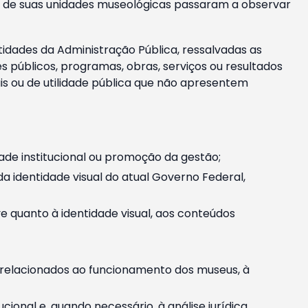
m e de suas unidades museológicas passaram a observar
tidades da Administração Pública, ressalvadas as
públicos, programas, obras, serviços ou resultados
is ou de utilidade pública que não apresentem
ade institucional ou promoção da gestão;
identidade visual do atual Governo Federal,
ive quanto à identidade visual, aos conteúdos
, relacionados ao funcionamento dos museus, à
onal e, quando necessário, à análise jurídica.