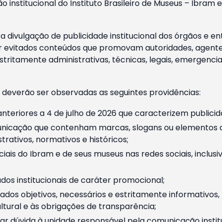
o institucional do Instituto Brasileiro de Museus – Ibra
 divulgação de publicidade institucional dos órgãos e en
 evitados conteúdos que promovam autoridades, agentes 
ritamente administrativas, técnicas, legais, emergencia
 deverão ser observadas as seguintes providências:
nteriores a 4 de julho de 2026 que caracterizem publicid
nicação que contenham marcas, slogans ou elementos da 
rativos, normativos e históricos;
ciais do Ibram e de seus museus nas redes sociais, inclus
os institucionais de caráter promocional;
dos objetivos, necessários e estritamente informativos
tural e às obrigações de transparência;
r dúvida à unidade responsável pela comunicação instituci