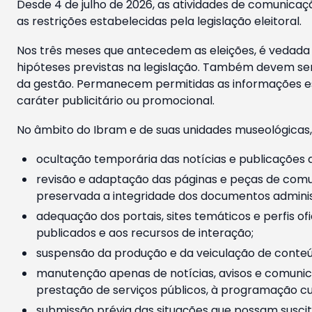
Desde 4 de julho de 2026, as atividades de comunicaçã
as restrições estabelecidas pela legislação eleitoral.
Nos três meses que antecedem as eleições, é vedada a
hipóteses previstas na legislação. Também devem ser
da gestão. Permanecem permitidas as informações est
caráter publicitário ou promocional.
No âmbito do Ibram e de suas unidades museológicas,
ocultação temporária das notícias e publicações a
revisão e adaptação das páginas e peças de comu
preservada a integridade dos documentos administ
adequação dos portais, sites temáticos e perfis ofi
publicados e aos recursos de interação;
suspensão da produção e da veiculação de conteúd
manutenção apenas de notícias, avisos e comunica
prestação de serviços públicos, à programação cul
submissão prévia das situações que possam suscita