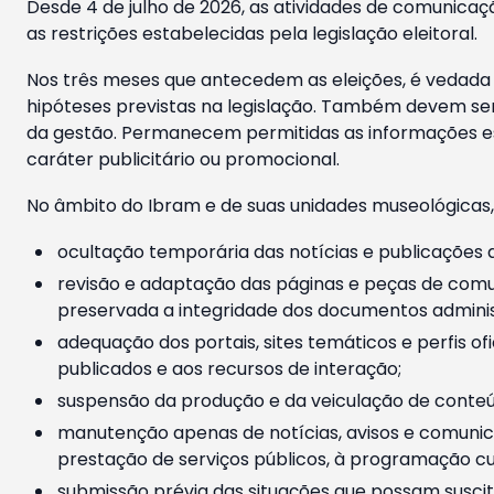
Desde 4 de julho de 2026, as atividades de comunicaçã
as restrições estabelecidas pela legislação eleitoral.
Nos três meses que antecedem as eleições, é vedada a
hipóteses previstas na legislação. Também devem ser
da gestão. Permanecem permitidas as informações est
caráter publicitário ou promocional.
No âmbito do Ibram e de suas unidades museológicas,
ocultação temporária das notícias e publicações a
revisão e adaptação das páginas e peças de comu
preservada a integridade dos documentos administ
adequação dos portais, sites temáticos e perfis ofi
publicados e aos recursos de interação;
suspensão da produção e da veiculação de conteúd
manutenção apenas de notícias, avisos e comunica
prestação de serviços públicos, à programação cul
submissão prévia das situações que possam suscita