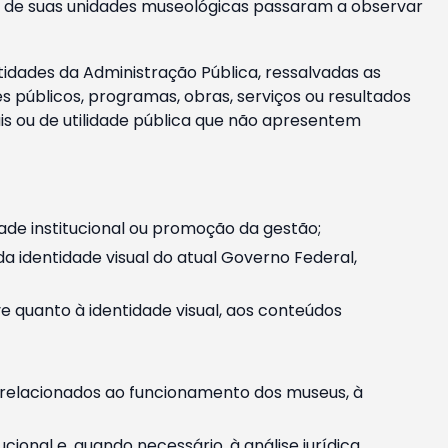
m e de suas unidades museológicas passaram a observar
tidades da Administração Pública, ressalvadas as
públicos, programas, obras, serviços ou resultados
is ou de utilidade pública que não apresentem
ade institucional ou promoção da gestão;
identidade visual do atual Governo Federal,
ive quanto à identidade visual, aos conteúdos
, relacionados ao funcionamento dos museus, à
onal e, quando necessário, à análise jurídica.