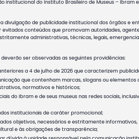
o institucional do Instituto Brasileiro de Museus – Ibra
 divulgação de publicidade institucional dos órgãos e en
 evitados conteúdos que promovam autoridades, agentes 
ritamente administrativas, técnicas, legais, emergencia
 deverão ser observadas as seguintes providências:
nteriores a 4 de julho de 2026 que caracterizem publicid
nicação que contenham marcas, slogans ou elementos da 
rativos, normativos e históricos;
ciais do Ibram e de seus museus nas redes sociais, inclus
os institucionais de caráter promocional;
dos objetivos, necessários e estritamente informativos
tural e às obrigações de transparência;
r dúvida à unidade responsável pela comunicação instituci