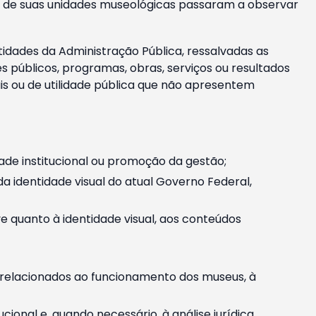
m e de suas unidades museológicas passaram a observar
tidades da Administração Pública, ressalvadas as
públicos, programas, obras, serviços ou resultados
is ou de utilidade pública que não apresentem
ade institucional ou promoção da gestão;
identidade visual do atual Governo Federal,
ive quanto à identidade visual, aos conteúdos
, relacionados ao funcionamento dos museus, à
onal e, quando necessário, à análise jurídica.