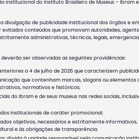
o institucional do Instituto Brasileiro de Museus – Ibra
 divulgação de publicidade institucional dos órgãos e en
 evitados conteúdos que promovam autoridades, agentes 
ritamente administrativas, técnicas, legais, emergencia
 deverão ser observadas as seguintes providências:
nteriores a 4 de julho de 2026 que caracterizem publicid
nicação que contenham marcas, slogans ou elementos da 
rativos, normativos e históricos;
ciais do Ibram e de seus museus nas redes sociais, inclus
os institucionais de caráter promocional;
dos objetivos, necessários e estritamente informativos
tural e às obrigações de transparência;
r dúvida à unidade responsável pela comunicação instituci