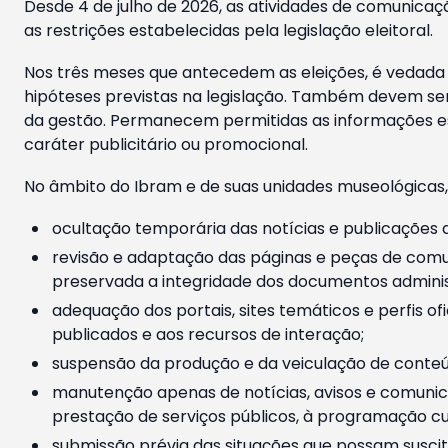
Desde 4 de julho de 2026, as atividades de comunicaçã
as restrições estabelecidas pela legislação eleitoral.
Nos três meses que antecedem as eleições, é vedada a
hipóteses previstas na legislação. Também devem ser
da gestão. Permanecem permitidas as informações est
caráter publicitário ou promocional.
No âmbito do Ibram e de suas unidades museológicas,
ocultação temporária das notícias e publicações a
revisão e adaptação das páginas e peças de comu
preservada a integridade dos documentos administ
adequação dos portais, sites temáticos e perfis ofi
publicados e aos recursos de interação;
suspensão da produção e da veiculação de conteúd
manutenção apenas de notícias, avisos e comunica
prestação de serviços públicos, à programação cul
submissão prévia das situações que possam suscita