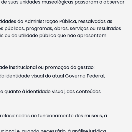
m e de suas unidades museológicas passaram a observar
tidades da Administração Pública, ressalvadas as
públicos, programas, obras, serviços ou resultados
is ou de utilidade pública que não apresentem
ade institucional ou promoção da gestão;
identidade visual do atual Governo Federal,
ive quanto à identidade visual, aos conteúdos
, relacionados ao funcionamento dos museus, à
onal e, quando necessário, à análise jurídica.