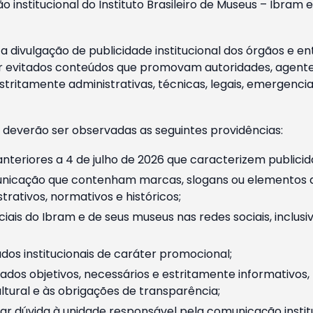
o institucional do Instituto Brasileiro de Museus – Ibra
 divulgação de publicidade institucional dos órgãos e en
 evitados conteúdos que promovam autoridades, agentes 
ritamente administrativas, técnicas, legais, emergencia
 deverão ser observadas as seguintes providências:
nteriores a 4 de julho de 2026 que caracterizem publicid
nicação que contenham marcas, slogans ou elementos da 
rativos, normativos e históricos;
ciais do Ibram e de seus museus nas redes sociais, inclus
os institucionais de caráter promocional;
dos objetivos, necessários e estritamente informativos
tural e às obrigações de transparência;
r dúvida à unidade responsável pela comunicação instituci