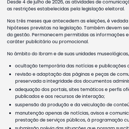
Desde 4 de julho de 2026, as atividades de comunicaçã
as restrições estabelecidas pela legislação eleitoral.
Nos três meses que antecedem as eleições, é vedada a
hipóteses previstas na legislação. Também devem ser
da gestão. Permanecem permitidas as informações est
caráter publicitário ou promocional.
No âmbito do Ibram e de suas unidades museológicas,
ocultação temporária das notícias e publicações a
revisão e adaptação das páginas e peças de comu
preservada a integridade dos documentos administ
adequação dos portais, sites temáticos e perfis ofi
publicados e aos recursos de interação;
suspensão da produção e da veiculação de conteúd
manutenção apenas de notícias, avisos e comunica
prestação de serviços públicos, à programação cul
submissão prévia das situações que possam suscita