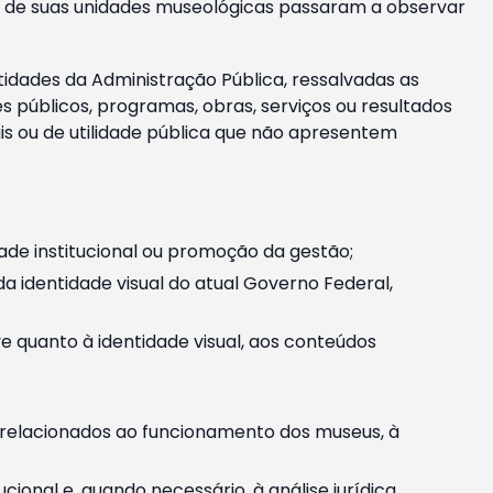
m e de suas unidades museológicas passaram a observar
tidades da Administração Pública, ressalvadas as
públicos, programas, obras, serviços ou resultados
is ou de utilidade pública que não apresentem
ade institucional ou promoção da gestão;
identidade visual do atual Governo Federal,
ive quanto à identidade visual, aos conteúdos
, relacionados ao funcionamento dos museus, à
onal e, quando necessário, à análise jurídica.