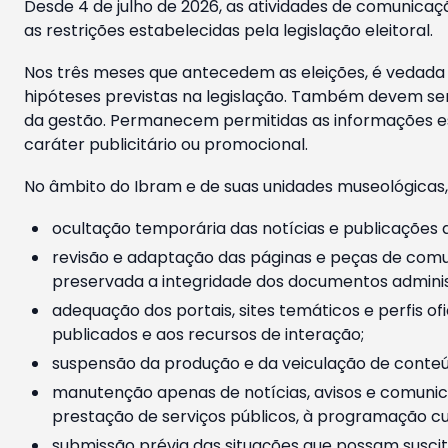
Desde 4 de julho de 2026, as atividades de comunicaçã
as restrições estabelecidas pela legislação eleitoral.
Nos três meses que antecedem as eleições, é vedada a
hipóteses previstas na legislação. Também devem ser
da gestão. Permanecem permitidas as informações est
caráter publicitário ou promocional.
No âmbito do Ibram e de suas unidades museológicas,
ocultação temporária das notícias e publicações a
revisão e adaptação das páginas e peças de comu
preservada a integridade dos documentos administ
adequação dos portais, sites temáticos e perfis ofi
publicados e aos recursos de interação;
suspensão da produção e da veiculação de conteúd
manutenção apenas de notícias, avisos e comunica
prestação de serviços públicos, à programação cul
submissão prévia das situações que possam suscita