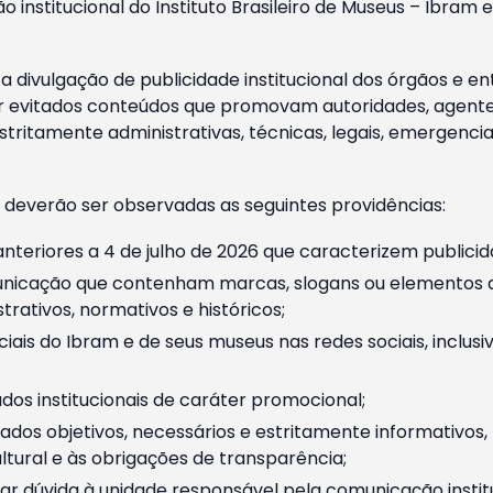
o institucional do Instituto Brasileiro de Museus – Ibra
 divulgação de publicidade institucional dos órgãos e en
 evitados conteúdos que promovam autoridades, agentes 
ritamente administrativas, técnicas, legais, emergencia
 deverão ser observadas as seguintes providências:
nteriores a 4 de julho de 2026 que caracterizem publicid
nicação que contenham marcas, slogans ou elementos da 
rativos, normativos e históricos;
ciais do Ibram e de seus museus nas redes sociais, inclus
os institucionais de caráter promocional;
dos objetivos, necessários e estritamente informativos
tural e às obrigações de transparência;
r dúvida à unidade responsável pela comunicação instituci