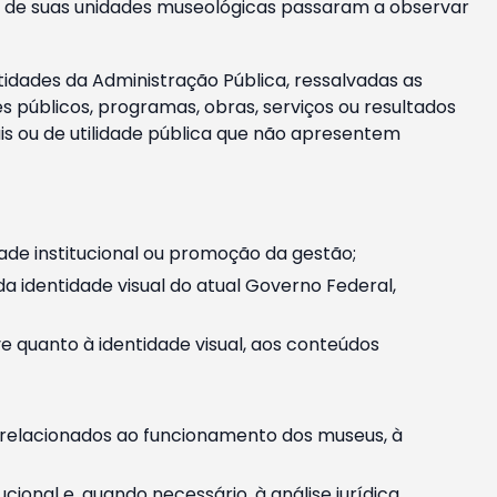
m e de suas unidades museológicas passaram a observar
tidades da Administração Pública, ressalvadas as
públicos, programas, obras, serviços ou resultados
is ou de utilidade pública que não apresentem
ade institucional ou promoção da gestão;
identidade visual do atual Governo Federal,
ive quanto à identidade visual, aos conteúdos
, relacionados ao funcionamento dos museus, à
onal e, quando necessário, à análise jurídica.