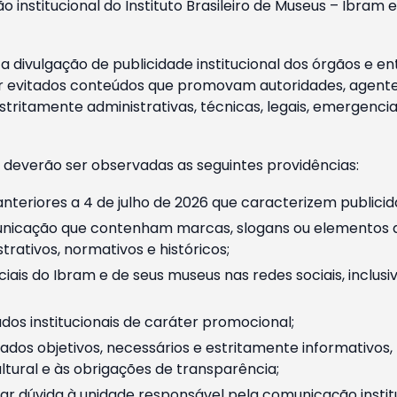
o institucional do Instituto Brasileiro de Museus – Ibra
 divulgação de publicidade institucional dos órgãos e en
 evitados conteúdos que promovam autoridades, agentes 
ritamente administrativas, técnicas, legais, emergencia
 deverão ser observadas as seguintes providências:
nteriores a 4 de julho de 2026 que caracterizem publicid
nicação que contenham marcas, slogans ou elementos da 
rativos, normativos e históricos;
ciais do Ibram e de seus museus nas redes sociais, inclus
os institucionais de caráter promocional;
dos objetivos, necessários e estritamente informativos
tural e às obrigações de transparência;
r dúvida à unidade responsável pela comunicação instituci