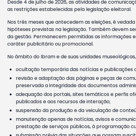
Desde 4 de julho de 2026, as atividades de comunicaçã
as restrições estabelecidas pela legislação eleitoral.
Nos três meses que antecedem as eleições, é vedada a
hipóteses previstas na legislação. Também devem ser
da gestão. Permanecem permitidas as informações est
caráter publicitário ou promocional.
No âmbito do Ibram e de suas unidades museológicas,
ocultação temporária das notícias e publicações a
revisão e adaptação das páginas e peças de comu
preservada a integridade dos documentos administ
adequação dos portais, sites temáticos e perfis ofi
publicados e aos recursos de interação;
suspensão da produção e da veiculação de conteúd
manutenção apenas de notícias, avisos e comunica
prestação de serviços públicos, à programação cul
submissão prévia das situações que possam suscita