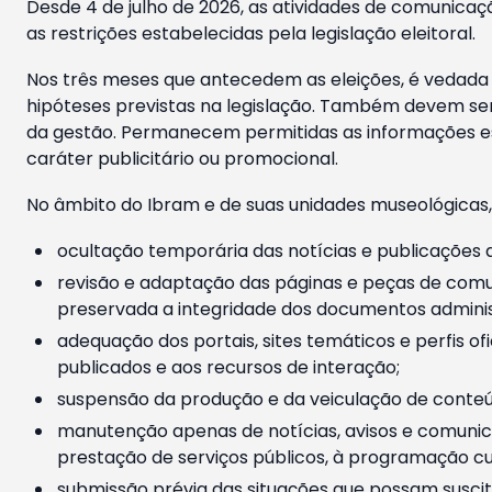
Desde 4 de julho de 2026, as atividades de comunicaçã
as restrições estabelecidas pela legislação eleitoral.
Nos três meses que antecedem as eleições, é vedada a
hipóteses previstas na legislação. Também devem ser
da gestão. Permanecem permitidas as informações est
caráter publicitário ou promocional.
No âmbito do Ibram e de suas unidades museológicas,
ocultação temporária das notícias e publicações a
revisão e adaptação das páginas e peças de comu
preservada a integridade dos documentos administ
adequação dos portais, sites temáticos e perfis ofi
publicados e aos recursos de interação;
suspensão da produção e da veiculação de conteúd
manutenção apenas de notícias, avisos e comunica
prestação de serviços públicos, à programação cul
submissão prévia das situações que possam suscita