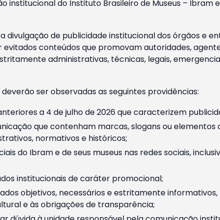
o institucional do Instituto Brasileiro de Museus – Ibra
 divulgação de publicidade institucional dos órgãos e en
 evitados conteúdos que promovam autoridades, agentes 
ritamente administrativas, técnicas, legais, emergencia
 deverão ser observadas as seguintes providências:
nteriores a 4 de julho de 2026 que caracterizem publicid
nicação que contenham marcas, slogans ou elementos da 
rativos, normativos e históricos;
ciais do Ibram e de seus museus nas redes sociais, inclus
os institucionais de caráter promocional;
dos objetivos, necessários e estritamente informativos
tural e às obrigações de transparência;
r dúvida à unidade responsável pela comunicação instituci