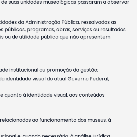
m e de suas unidades museológicas passaram a observar
tidades da Administração Pública, ressalvadas as
públicos, programas, obras, serviços ou resultados
is ou de utilidade pública que não apresentem
ade institucional ou promoção da gestão;
identidade visual do atual Governo Federal,
ive quanto à identidade visual, aos conteúdos
, relacionados ao funcionamento dos museus, à
onal e, quando necessário, à análise jurídica.