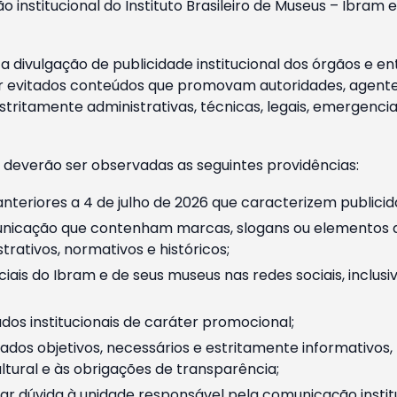
o institucional do Instituto Brasileiro de Museus – Ibra
 divulgação de publicidade institucional dos órgãos e en
 evitados conteúdos que promovam autoridades, agentes 
ritamente administrativas, técnicas, legais, emergencia
 deverão ser observadas as seguintes providências:
nteriores a 4 de julho de 2026 que caracterizem publicid
nicação que contenham marcas, slogans ou elementos da 
rativos, normativos e históricos;
ciais do Ibram e de seus museus nas redes sociais, inclus
os institucionais de caráter promocional;
dos objetivos, necessários e estritamente informativos
tural e às obrigações de transparência;
r dúvida à unidade responsável pela comunicação instituci