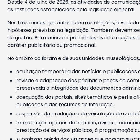
Desde 4 de julho de 2026, as atividades de comunicaçã
as restrições estabelecidas pela legislação eleitoral.
Nos três meses que antecedem as eleições, é vedada a
hipóteses previstas na legislação. Também devem ser
da gestão. Permanecem permitidas as informações est
caráter publicitário ou promocional.
No âmbito do Ibram e de suas unidades museológicas,
ocultação temporária das notícias e publicações a
revisão e adaptação das páginas e peças de comu
preservada a integridade dos documentos administ
adequação dos portais, sites temáticos e perfis ofi
publicados e aos recursos de interação;
suspensão da produção e da veiculação de conteúd
manutenção apenas de notícias, avisos e comunica
prestação de serviços públicos, à programação cul
submissão prévia das situações que possam suscita