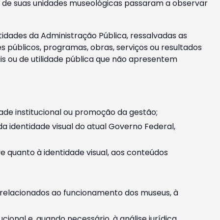
m e de suas unidades museológicas passaram a observar
tidades da Administração Pública, ressalvadas as
públicos, programas, obras, serviços ou resultados
is ou de utilidade pública que não apresentem
ade institucional ou promoção da gestão;
identidade visual do atual Governo Federal,
ive quanto à identidade visual, aos conteúdos
, relacionados ao funcionamento dos museus, à
onal e, quando necessário, à análise jurídica.