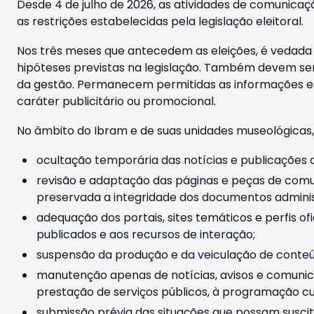
Desde 4 de julho de 2026, as atividades de comunicaçã
as restrições estabelecidas pela legislação eleitoral.
Nos três meses que antecedem as eleições, é vedada a
hipóteses previstas na legislação. Também devem ser
da gestão. Permanecem permitidas as informações est
caráter publicitário ou promocional.
No âmbito do Ibram e de suas unidades museológicas,
ocultação temporária das notícias e publicações a
revisão e adaptação das páginas e peças de comu
preservada a integridade dos documentos administ
adequação dos portais, sites temáticos e perfis ofi
publicados e aos recursos de interação;
suspensão da produção e da veiculação de conteúd
manutenção apenas de notícias, avisos e comunica
prestação de serviços públicos, à programação cul
submissão prévia das situações que possam suscita