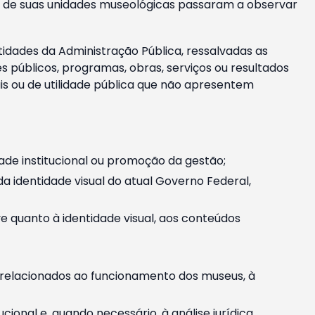
m e de suas unidades museológicas passaram a observar
tidades da Administração Pública, ressalvadas as
públicos, programas, obras, serviços ou resultados
is ou de utilidade pública que não apresentem
ade institucional ou promoção da gestão;
identidade visual do atual Governo Federal,
ive quanto à identidade visual, aos conteúdos
, relacionados ao funcionamento dos museus, à
onal e, quando necessário, à análise jurídica.