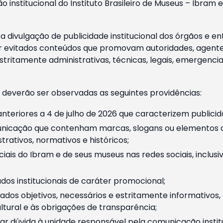
o institucional do Instituto Brasileiro de Museus – Ibra
 divulgação de publicidade institucional dos órgãos e en
 evitados conteúdos que promovam autoridades, agentes 
ritamente administrativas, técnicas, legais, emergencia
 deverão ser observadas as seguintes providências:
nteriores a 4 de julho de 2026 que caracterizem publicid
nicação que contenham marcas, slogans ou elementos da 
rativos, normativos e históricos;
ciais do Ibram e de seus museus nas redes sociais, inclus
os institucionais de caráter promocional;
dos objetivos, necessários e estritamente informativos
tural e às obrigações de transparência;
r dúvida à unidade responsável pela comunicação instituci