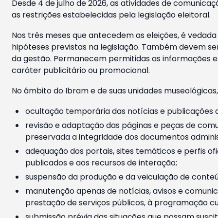
Desde 4 de julho de 2026, as atividades de comunicaçã
as restrições estabelecidas pela legislação eleitoral.
Nos três meses que antecedem as eleições, é vedada a
hipóteses previstas na legislação. Também devem ser
da gestão. Permanecem permitidas as informações est
caráter publicitário ou promocional.
No âmbito do Ibram e de suas unidades museológicas,
ocultação temporária das notícias e publicações a
revisão e adaptação das páginas e peças de comu
preservada a integridade dos documentos administ
adequação dos portais, sites temáticos e perfis ofi
publicados e aos recursos de interação;
suspensão da produção e da veiculação de conteúd
manutenção apenas de notícias, avisos e comunica
prestação de serviços públicos, à programação cul
submissão prévia das situações que possam suscita