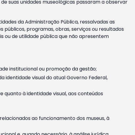
m e de suas unidades museológicas passaram a observar
tidades da Administração Pública, ressalvadas as
públicos, programas, obras, serviços ou resultados
is ou de utilidade pública que não apresentem
ade institucional ou promoção da gestão;
identidade visual do atual Governo Federal,
ive quanto à identidade visual, aos conteúdos
, relacionados ao funcionamento dos museus, à
onal e, quando necessário, à análise jurídica.