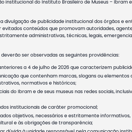
o institucional do Instituto Brasileiro de Museus – Ibra
 divulgação de publicidade institucional dos órgãos e en
 evitados conteúdos que promovam autoridades, agentes 
ritamente administrativas, técnicas, legais, emergencia
 deverão ser observadas as seguintes providências:
nteriores a 4 de julho de 2026 que caracterizem publicid
nicação que contenham marcas, slogans ou elementos da 
rativos, normativos e históricos;
ciais do Ibram e de seus museus nas redes sociais, inclus
os institucionais de caráter promocional;
dos objetivos, necessários e estritamente informativos
tural e às obrigações de transparência;
r dúvida à unidade responsável pela comunicação instituci